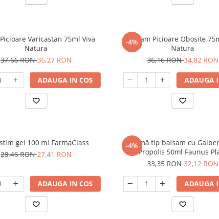
a
Balsam Picioare Obosite 75m
-4%
Natura
Natura
37,66 RON
36,27 RON
36,16 RON
34,82 RON
ADAUGA IN COS
ADAUGA I
stim gel 100 ml FarmaClass
Cremă tip balsam cu Galben
-4%
Propolis 50ml Faunus Pl
28,46 RON
27,41 RON
33,35 RON
32,12 RON
ADAUGA IN COS
ADAUGA I