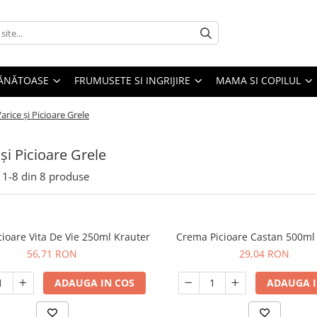
SĂNĂTOASE
FRUMUSETE SI INGRIJIRE
MAMA SI COPILUL
arice și Picioare Grele
 și Picioare Grele
1-
8
din
8
produse
ioare Vita De Vie 250ml Krauter
Crema Picioare Castan 500ml
56,71 RON
29,04 RON
ADAUGA IN COS
ADAUGA I