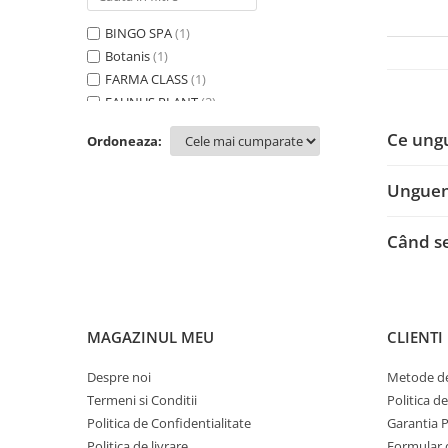
Calciu
BINGO SPA
(1)
Magneziu
Botanis
(1)
Fier
FARMA CLASS
(1)
Multiminerale
FAUNUS PLANT
(2)
Multivitamine
Krauter
(1)
Ce ungu
Ordoneaza:
VIVANATURA
(2)
Unguent
Când se
MAGAZINUL MEU
CLIENTI
Despre noi
Metode de
Termeni si Conditii
Politica d
Politica de Confidentialitate
Garantia 
Politica de livrare
Formular 