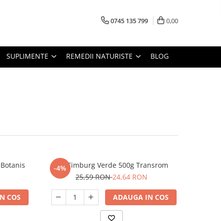
0745 135 799
0,00
SUPLIMENTE
REMEDII NATURISTE
BLOG
 Botanis
Gel Timburg Verde 500g Transrom
-4%
25,59 RON
24,64 RON
N COS
ADAUGA IN COS