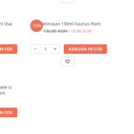
l Viva
Gel Veinosan 150ml Faunus Plant
-12%
136,85 RON
119,88 RON
N COS
ADAUGA IN COS
ele si
ant
N COS