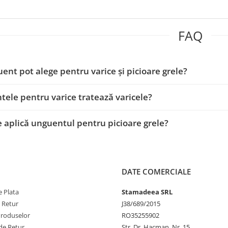
FAQ
ent pot alege pentru varice și picioare grele?
ele pentru varice tratează varicele?
 aplică unguentul pentru picioare grele?
DATE COMERCIALE
 Plata
Stamadeea SRL
e Retur
J38/689/2015
Produselor
RO35255902
de Retur
Str. Dr. Hacman, Nr. 15