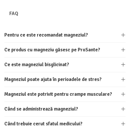
Calciu
Magneziu
FAQ
Fier
Multiminerale
Multivitamine
Pentru ce este recomandat magneziul?
Ce produs cu magneziu găsesc pe ProSante?
Ce este magneziul bisglicinat?
Magneziul poate ajuta în perioadele de stres?
Magneziul este potrivit pentru crampe musculare?
Când se administrează magneziul?
Când trebuie cerut sfatul medicului?