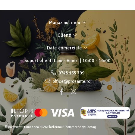
Magazinul meu
Clienti
Date comerciale
Suport clienti
Luni - Vineri | 10:00 - 16:00
0745 135 799
office@prosante.ro
© Copyright Stamadeea 2026
Platforma E-commerce by Gomag