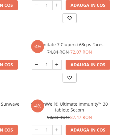
N COS
ADAUGA IN COS
Imunitate 7 Ciuperci 63cps Fares
-4%
74,84 RON
72,07 RON
N COS
ADAUGA IN COS
e Sunwave
SystemWell® Ultimate Immunity™ 30
-4%
tablete Secom
90,83 RON
87,47 RON
N COS
ADAUGA IN COS