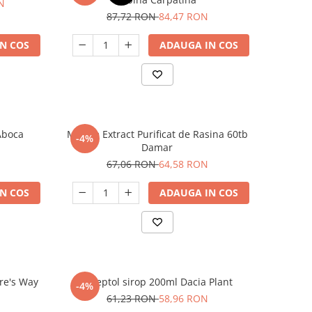
N
87,72 RON
84,47 RON
N COS
ADAUGA IN COS
Aboca
Mumie Extract Purificat de Rasina 60tb
-4%
Damar
67,06 RON
64,58 RON
N COS
ADAUGA IN COS
re's Way
BiSeptol sirop 200ml Dacia Plant
-4%
61,23 RON
58,96 RON