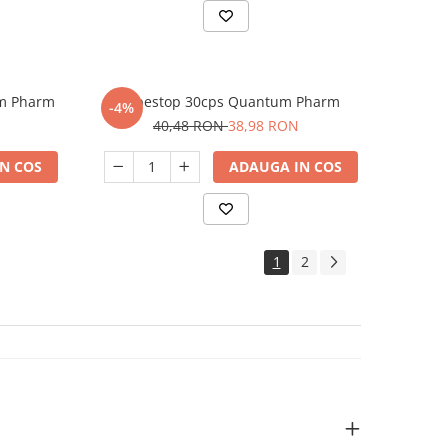
um Pharm
Herpestop 30cps Quantum Pharm
-4%
40,48 RON
38,98 RON
N COS
ADAUGA IN COS
1
2