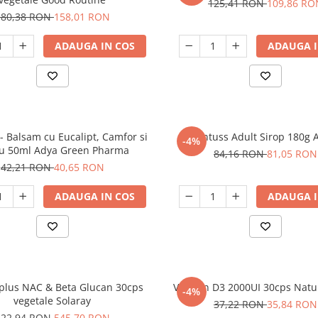
125,41 RON
109,86 RO
180,38 RON
158,01 RON
ADAUGA IN COS
ADAUGA I
- Balsam cu Eucalipt, Camfor si
Grintuss Adult Sirop 180g 
-4%
u 50ml Adya Green Pharma
84,16 RON
81,05 RON
42,21 RON
40,65 RON
ADAUGA IN COS
ADAUGA I
lus NAC & Beta Glucan 30cps
Vitamin D3 2000UI 30cps Natu
-4%
vegetale Solaray
37,22 RON
35,84 RON
622,94 RON
545,70 RON