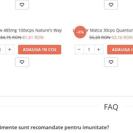
aw 485mg 100vcps Nature's Way
Laptisor Matca 30cps Quant
-4%
84,75 RON
81,61 RON
55,20 RON
53,16 RON
ADAUGA IN COS
ADAUGA I
FAQ
limente sunt recomandate pentru imunitate?