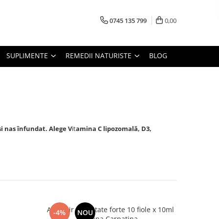
0745 135 799
0,00
SUPLIMENTE
REMEDII NATURISTE
BLOG
i nas înfundat. Alege V
it
amina C lipozomală
, D3,
m
Apielixir imunitate forte 10 fiole x 10ml
-4%
NOU
Albina Carpatina