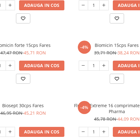
ADAUGA IN COS
ADAUGA I
omicin forte 15cps Fares
Biomicin 15cps Fares
-4%
47,47 RON
45,71 RON
39,71 RON
38,24 RON
ADAUGA IN COS
ADAUGA I
Biosept 30cps Fares
Fluend Extreme 16 comprimat
-4%
Pharma
46,95 RON
45,21 RON
45,78 RON
44,09 RON
ADAUGA IN COS
ADAUGA I