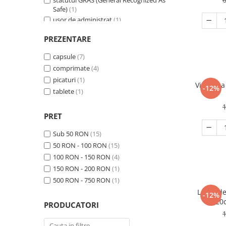
Calciu
Safe)
(1)
boli inflamatorii intestinale
(1)
usor de administrat
(1)
Magneziu
congestie nazala
(1)
Fier
depresie si anxietate
(2)
PREZENTARE
Multiminerale
detoxifiere
(1)
capsule
(7)
disconfort respirator
(1)
Multivitamine
comprimate
(4)
dureri in gat
(2)
picaturi
(1)
extenuare
(1)
Vitamina
-12%
tablete
(1)
gat iritat
(1)
glicemie marita
(1)
PRET
hepatita
(1)
hepatita c
(1)
Sub 50 RON
(15)
hpv
(1)
50 RON - 100 RON
(15)
imunitate
(5)
100 RON - 150 RON
(4)
imunitate scazuta
(4)
150 RON - 200 RON
(1)
infectii urinare
(1)
500 RON - 750 RON
(1)
infectii virale
(2)
Lapte de
-12%
nas infundat
(1)
20
PRODUCATORI
oboseala
(2)
oboseala severa
(1)