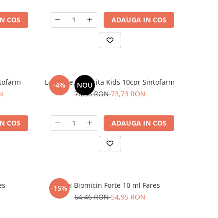
N COS
ADAUGA IN COS
ntofarm
Lapte de Magarita Kids 10cpr Sintofarm
-4%
NOU
N
76,56 RON
73,73 RON
N COS
ADAUGA IN COS
es
Ulei Biomicin Forte 10 ml Fares
-15%
64,46 RON
54,95 RON