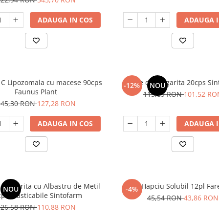
ADAUGA IN COS
ADAUGA I
 C Lipozomala cu macese 90cps
Lapte de Magarita 20cps Si
-12%
NOU
Faunus Plant
115,89 RON
101,52 RO
145,30 RON
127,28 RON
ADAUGA IN COS
ADAUGA I
 Magarita cu Albastru de Metil
Hapciu Solubil 12pl Far
NOU
-4%
cpr masticabile Sintofarm
45,54 RON
43,86 RON
126,58 RON
110,88 RON