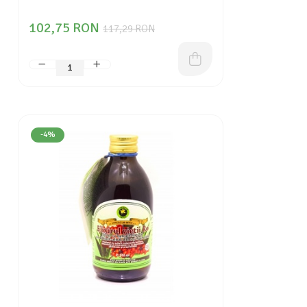
102,75 RON
117,29 RON
-4%