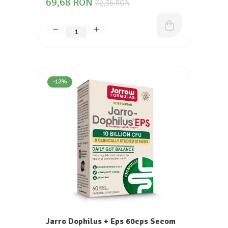
69,68 RON
72,36 RON
-12%
Jarro Dophilus + Eps 60cps Secom