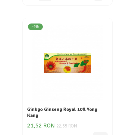
-4%
Ginkgo Ginseng Royal 10fl Yong
Kang
21,52 RON
22,35 RON