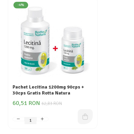
-4%
Pachet Lecitina 1200mg 90cps +
30cps Gratis Rotta Natura
60,51 RON
62,83 RON