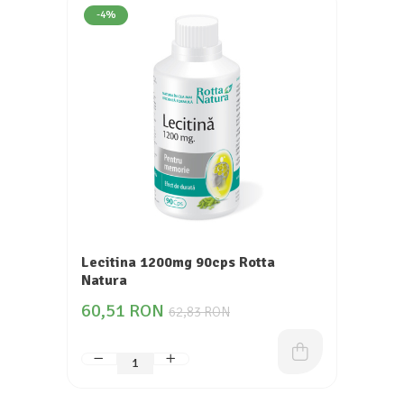
-4%
Lecitina 1200mg 90cps Rotta
Natura
60,51 RON
62,83 RON