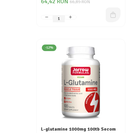
64,42 RON
66,89 RON
-12%
L-glutamine 1000mg 100tb Secom