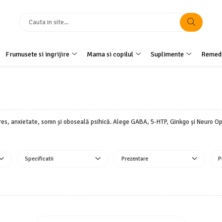
Frumusete si ingrijire
Mama si copilul
Suplimente
Remedi
es, anxietate, somn și oboseală psihică. Alege GABA, 5-HTP, Ginkgo și Neuro Op
Specificatii
Prezentare
P