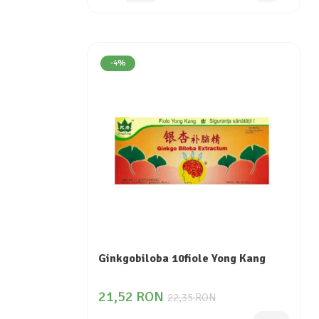
-4%
Ginkgobiloba 10fiole Yong Kang
21,52 RON
22,35 RON