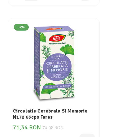
-4%
Circulatie Cerebrala Si Memorie
N172 63cps Fares
71,34 RON
74,08 RON