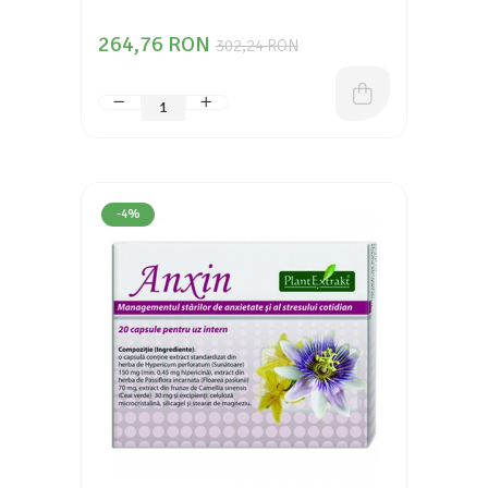
264,76 RON
302,24 RON
-4%