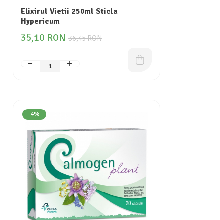
Elixirul Vietii 250ml Sticla
Hypericum
35,10 RON
36,45 RON
-4%