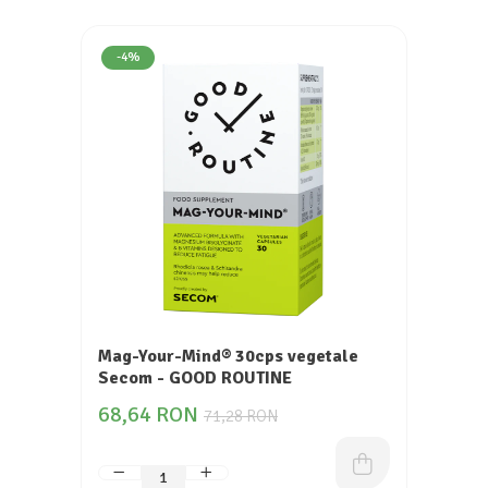
-4%
Mag-Your-Mind® 30cps vegetale
Secom - GOOD ROUTINE
68,64 RON
71,28 RON