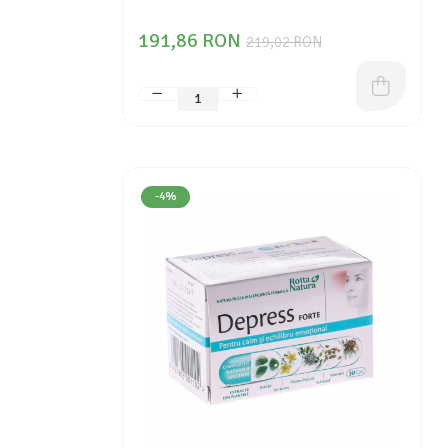
191,86 RON
219,02 RON
-4%