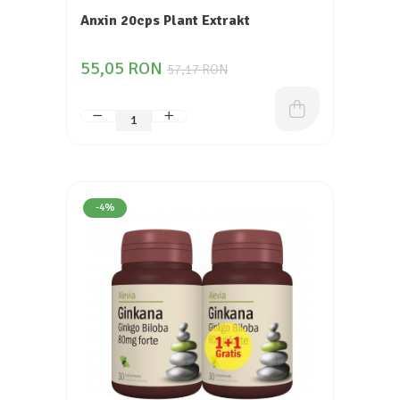
Anxin 20cps Plant Extrakt
55,05 RON
57,17 RON
-4%