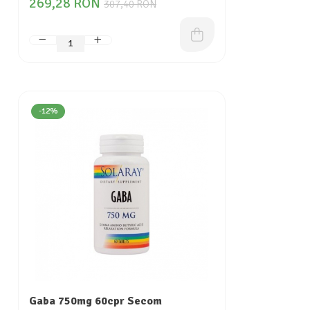
269,28 RON
307,40 RON
-12%
Gaba 750mg 60cpr Secom