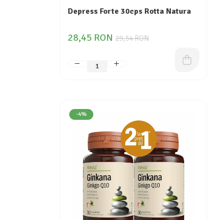
Depress Forte 30cps Rotta Natura
28,45 RON
29,54 RON
-4%