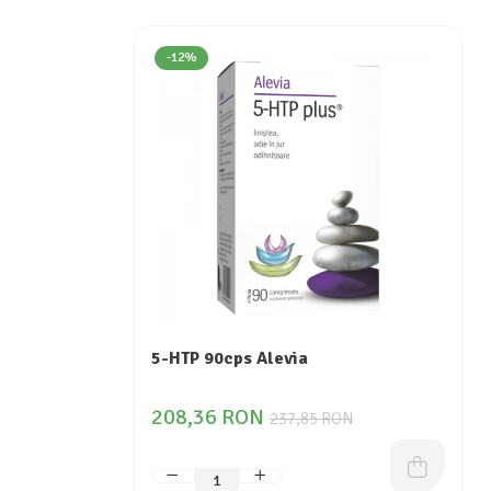
Calciu
Magneziu
-12%
Fier
Multiminerale
Multivitamine
5-HTP 90cps Alevia
208,36 RON
237,85 RON