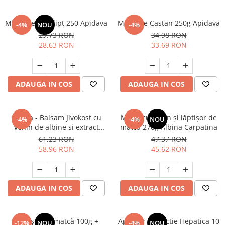
Miere de Eucalipt 250 Apidava
Miere de Castan 250g Apidava
-4%
NOU
-4%
29,73 RON
34,98 RON
28,63 RON
33,69 RON
ADAUGA IN COS
ADAUGA IN COS
Crema - Balsam Jivokost cu
Miere cu polen și lăptișor de
-4%
-4%
NOU
venin de albine si extract
matcă 270g Albina Carpatina
purificat de rasina Mumie
61,23 RON
47,37 RON
125ml Damar
58,96 RON
45,62 RON
ADAUGA IN COS
ADAUGA IN COS
Lăptișor de matcă 100g +
Apielixir protectie Hepatica 10
-12%
NOU
-4%
NOU