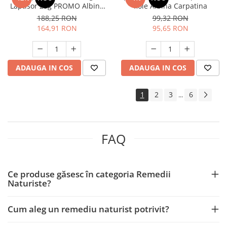
Laptisor 25g PROMO Albina
fiole Albina Carpatina
Carpatina
188,25 RON
99,32 RON
164,91 RON
95,65 RON
ADAUGA IN COS
ADAUGA IN COS
1
2
3
6
...
FAQ
Ce produse găsesc în categoria Remedii
Naturiste?
Cum aleg un remediu naturist potrivit?