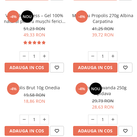
VivaCalm Fitness – Gel 100%
Miere cu Propolis 270g Albina
-4%
NOU
-4%
natural pentru mușchi fericiți
Carpatina
100 ml – Leonard Radutz
51,23 RON
41,25 RON
Formula – VivaNatura
49,33 RON
39,72 RON
ADAUGA IN COS
ADAUGA IN COS
Propolis Brut 10g Onedia
Miere de Lavanda 250g
-4%
-4%
NOU
Apidava
19,58 RON
29,73 RON
18,86 RON
28,63 RON
ADAUGA IN COS
ADAUGA IN COS