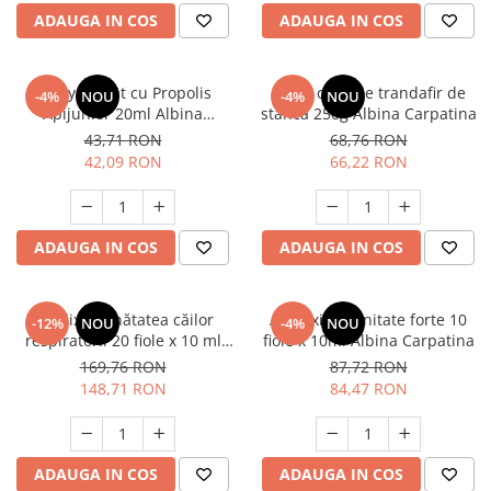
ADAUGA IN COS
ADAUGA IN COS
Spray de gât cu Propolis
Polen crud de trandafir de
-4%
NOU
-4%
NOU
Apijunior 20ml Albina
stâncă 250g Albina Carpatina
Carpatina
43,71 RON
68,76 RON
42,09 RON
66,22 RON
ADAUGA IN COS
ADAUGA IN COS
Apielixir sănătatea căilor
Apielixir imunitate forte 10
-12%
NOU
-4%
NOU
respiratorii 20 fiole x 10 ml
fiole x 10ml Albina Carpatina
Albina Carpatina
169,76 RON
87,72 RON
148,71 RON
84,47 RON
ADAUGA IN COS
ADAUGA IN COS