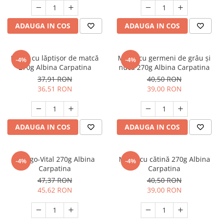
Calciu
Magneziu
ADAUGA IN COS
ADAUGA IN COS
Fier
Multiminerale
Multivitamine
Miere cu lăptișor de matcă
Miere cu germeni de grâu și
-4%
-4%
270g Albina Carpatina
nucă 270g Albina Carpatina
37,91 RON
40,50 RON
36,51 RON
39,00 RON
ADAUGA IN COS
ADAUGA IN COS
Energo-Vital 270g Albina
Miere cu cătină 270g Albina
-4%
-4%
Carpatina
Carpatina
47,37 RON
40,50 RON
45,62 RON
39,00 RON