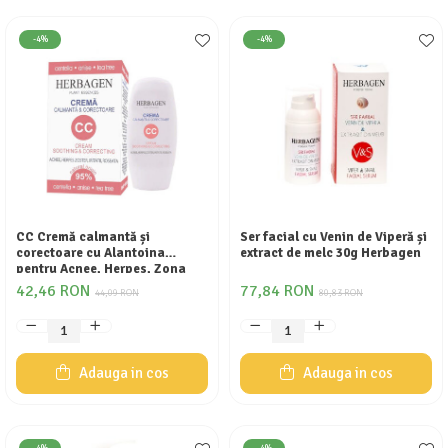
-4%
-4%
CC Cremă calmantă și
Ser facial cu Venin de Viperă și
corectoare cu Alantoina
extract de melc 30g Herbagen
pentru Acnee, Herpes, Zona
zoster, iritatii, roseata 50g
42,46 RON
77,84 RON
44,09 RON
80,83 RON
Herbagen
Adauga in cos
Adauga in cos