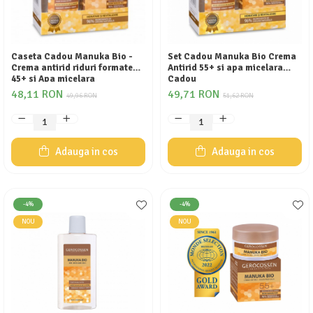
Caseta Cadou Manuka Bio -
Set Cadou Manuka Bio Crema
Crema antirid riduri formate
Antirid 55+ si apa micelara
45+ si Apa micelara
Cadou
Gerocossen
48,11 RON
49,71 RON
49,96 RON
51,62 RON
Adauga in cos
Adauga in cos
-4%
-4%
NOU
NOU