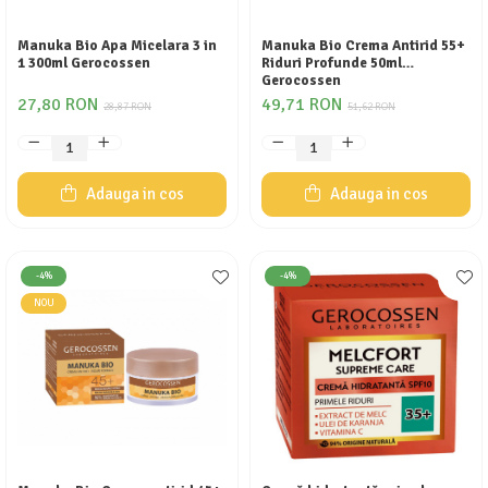
Manuka Bio Apa Micelara 3 in
Manuka Bio Crema Antirid 55+
1 300ml Gerocossen
Riduri Profunde 50ml
Gerocossen
27,80 RON
49,71 RON
28,87 RON
51,62 RON
Adauga in cos
Adauga in cos
-4%
-4%
NOU