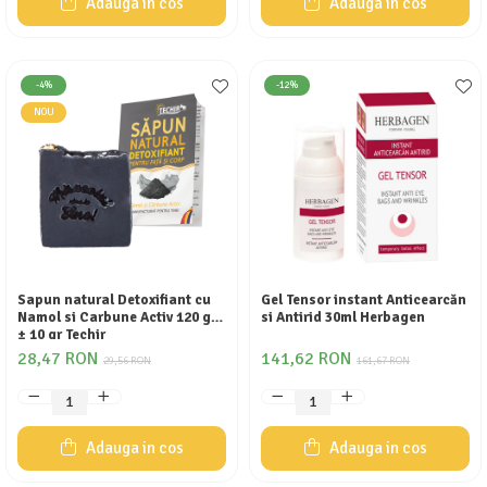
Adauga in cos
Adauga in cos
Calciu
Magneziu
Fier
-4%
-12%
Multiminerale
NOU
Multivitamine
Sapun natural Detoxifiant cu
Gel Tensor instant Anticearcăn
Namol si Carbune Activ 120 gr
si Antirid 30ml Herbagen
± 10 gr Techir
28,47 RON
141,62 RON
29,56 RON
161,67 RON
Adauga in cos
Adauga in cos