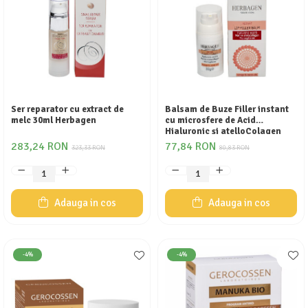
Ser reparator cu extract de
Balsam de Buze Filler instant
melc 30ml Herbagen
cu microsfere de Acid
Hialuronic și atelloColagen
30g Herbagen
283,24 RON
77,84 RON
323,33 RON
80,83 RON
Adauga in cos
Adauga in cos
-4%
-4%