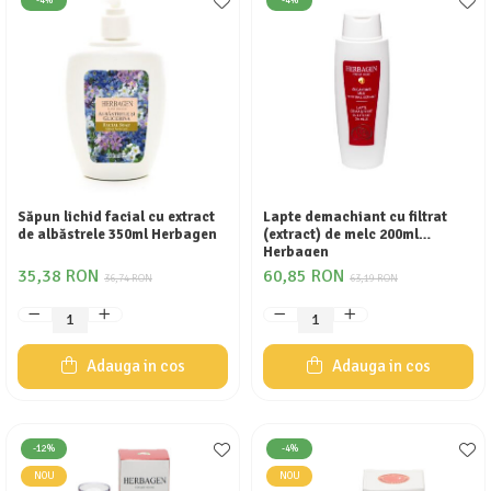
-4%
-4%
Săpun lichid facial cu extract
Lapte demachiant cu filtrat
de albăstrele 350ml Herbagen
(extract) de melc 200ml
Herbagen
35,38 RON
60,85 RON
36,74 RON
63,19 RON
Adauga in cos
Adauga in cos
-12%
-4%
NOU
NOU