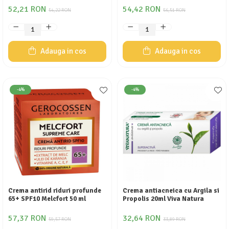
52,21 RON
54,42 RON
54,22 RON
56,51 RON
Adauga in cos
Adauga in cos
-4%
-4%
Crema antirid riduri profunde
Crema antiacneica cu Argila si
65+ SPF10 Melcfort 50 ml
Propolis 20ml Viva Natura
57,37 RON
32,64 RON
59,57 RON
33,89 RON