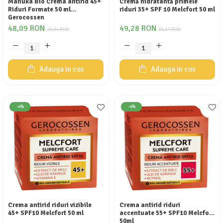
Manuka Bio Crema antirid 45+
Cremă hidratantă primele
Riduri Formate 50 ml
riduri 35+ SPF 10 Melcfort 50 ml
Gerocossen
48,09 RON
49,28 RON
49,94 RON
51,17 RON
Adauga in cos
Adauga in cos
-4%
-4%
Crema antirid riduri vizibile
Crema antirid riduri
45+ SPF10 Melcfort 50 ml
accentuate 55+ SPF10 Melcfort
50ml