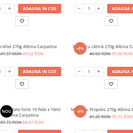
ADAUGA IN COS
ADAUGA I
-Vital 270g Albina Carpatina
Miere cu cătină 270g Albina C
-4%
47,37 RON
45,62 RON
40,50 RON
39,00 RON
ADAUGA IN COS
ADAUGA I
r imunitate forte 10 fiole x 10ml
Miere cu Propolis 270g Albina 
NOU
-4%
Albina Carpatina
41,25 RON
39,72 RON
87,72 RON
84,47 RON