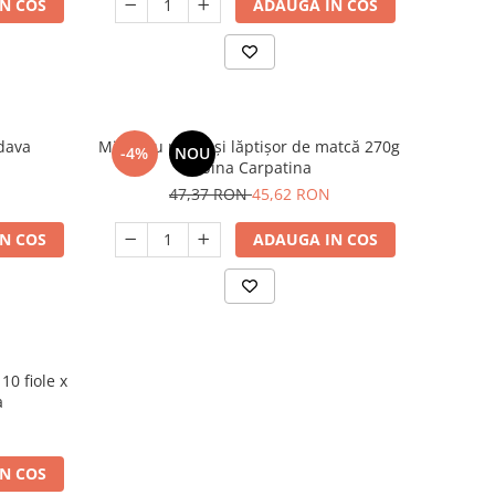
N COS
ADAUGA IN COS
dava
Miere cu polen și lăptișor de matcă 270g
-4%
NOU
Albina Carpatina
47,37 RON
45,62 RON
N COS
ADAUGA IN COS
10 fiole x
a
N COS