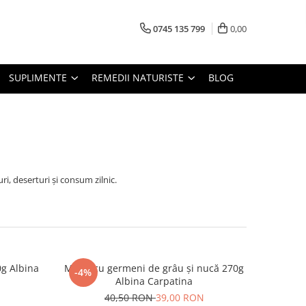
0745 135 799
0,00
SUPLIMENTE
REMEDII NATURISTE
BLOG
i, deserturi și consum zilnic.
0g Albina
Miere cu germeni de grâu și nucă 270g
-4%
Albina Carpatina
40,50 RON
39,00 RON