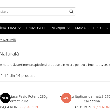
SĂNĂTOASE
FRUMUSETE SI INGRIJIRE
MAMA SI COPILUL
re Naturală
Naturală
e naturală, sortimente apicole și produse din miere pentru alimentație, ceaiur
1-
14
din
14
produse
Afrodisiaca Pasio Potent 230g
Miere cu lăptișor de matcă 27
NOU
-4%
Perfect Pure
Carpatina
384,64 RON
336,94 RON
37,91 RON
36,51 RON