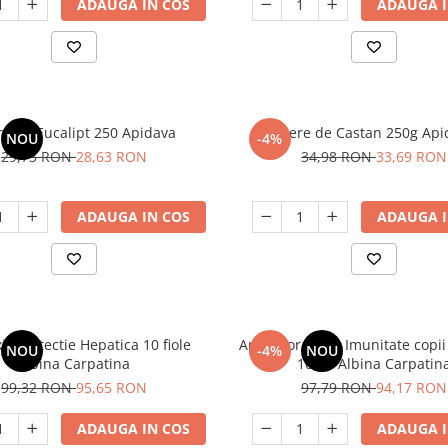
ADAUGA IN COS
ADAUGA I
re de Eucalipt 250 Apidava
Miere de Castan 250g Api
NOU
-4%
29,73 RON
28,63 RON
34,98 RON
33,69 RON
ADAUGA IN COS
ADAUGA I
xir protectie Hepatica 10 fiole
Apijunior Tonic Imunitate copii 
NOU
-4%
NOU
Albina Carpatina
10 ml Albina Carpatin
99,32 RON
95,65 RON
97,79 RON
94,17 RON
ADAUGA IN COS
ADAUGA I