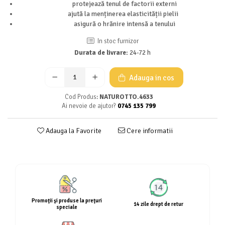
protejează tenul de factorii externi
Calciu
ajută la menținerea elasticității pielii
Magneziu
asigură o hrănire intensă a tenului
Fier
In stoc furnizor
Multiminerale
Durata de livrare:
24-72 h
Multivitamine
Adauga in cos
Cod Produs:
NATUROTTO.4633
Ai nevoie de ajutor?
0745 135 799
Adauga la Favorite
Cere informatii
Promoţii şi produse la preţuri
14 zile drept de retur
speciale