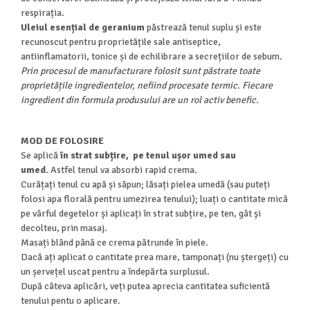
respirația.
Uleiul esențial de geranium
păstrează tenul suplu și este
recunoscut pentru proprietățile sale antiseptice,
antiinflamatorii, tonice și de echilibrare a secrețiilor de sebum.
Prin procesul de manufacturare folosit sunt păstrate toate
proprietățile ingredientelor, nefiind procesate termic.
Fiecare
ingredient din formula produsului are un rol activ benefic.
MOD DE FOLOSIRE
Se aplică
în strat subțire, pe tenul ușor umed sau
umed.
Astfel tenul va absorbi rapid crema.
Curățați tenul cu apă și săpun; lăsați pielea umedă (sau puteți
folosi apa florală pentru umezirea tenului); luați o cantitate mică
pe vârful degetelor și aplicați în strat subțire, pe ten, gât și
decolteu, prin masaj.
Masați blând până ce crema pătrunde în piele.
Dacă ați aplicat o cantitate prea mare, tamponați (nu ștergeți) cu
un șervețel uscat pentru a îndepărta surplusul.
După câteva aplicări, veți putea aprecia cantitatea suficientă
tenului pentu o aplicare.