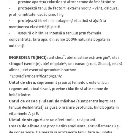
· previne apariția ridurilor și altor semne de îmbătrânire
· protejează tenul de factorii externi nocivi - vânt, căldură,
praf, umiditate, uscăciune, frig
· protejează fibrele de colagen și elastină și ajută la
menținerea elasticității pielii
· asigură o hrănire intensă a tenului prin formula
concentrată, fără apă, din surse 100% naturale bogate în
nutrienți.
*
INGREDIENTE(INCI):
unt shea
, ulei masline extravirgin*, ulei
struguri (semințe), ulei migdale*, unt cacao (crud, Ghana), ceară
albine, ulei esențial geranium bourbon.
*
ingredient certificat organic
Untul de shea,
supranumit și aurul femeilor, este un bun
regenerant, cicatrizant, previne ridurile și alte semne de
îmbătrânire.
Untul de cacao
și
uleiul de măsline
(aliat pentru îngrijirea
tenului deshidratat) asigură o hrănire profundă, fiind bogate în
vitaminele A și E.
Uleiul de struguri
are un efect tonic, revigorant.
Ceara de albine
are proprietăți emoliente, antiinflamatorii și
de conservare. Calmează și protejeaza tenul fără a-i inhiba