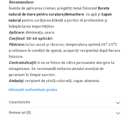
Recomandare:
Înainte de aplicarea cremei, pregătiți tenul folosind
Burete
natural de mare pentru curatare/demachere
cu apă și
Sapun
natural
pentru curățarea blândă a porilor în profunzime și
îndepărtarea impurităților.
Aplicare
:
dimineața, seara
Conținut
: 30-40 aplicări
o
o
Păstrare:
la loc uscat și răcoros; temperatura optimă 20
-25
C
și utilizare în condiții de igienă; acoperiți recipientul după fiecare
folosire.
Contraindicații:
A nu se folosi de către persoanele alergice la
oleaginoase. Se recomandă evitarea uleiului esențial de
geranium în timpul sarcinii.
Ambalaj:
recipient de sticlă colorată, capac aluminiu.
Informatii conformitate produs
Caracteristici
Review-uri
(0)