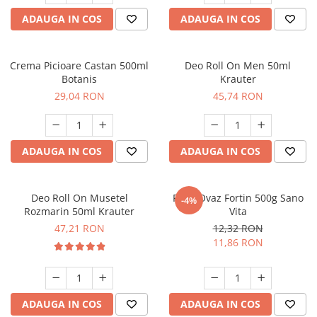
ADAUGA IN COS
ADAUGA IN COS
Crema Picioare Castan 500ml
Deo Roll On Men 50ml
Botanis
Krauter
29,04 RON
45,74 RON
ADAUGA IN COS
ADAUGA IN COS
Deo Roll On Musetel
Fulgi Ovaz Fortin 500g Sano
-4%
Rozmarin 50ml Krauter
Vita
47,21 RON
12,32 RON
11,86 RON
ADAUGA IN COS
ADAUGA IN COS