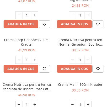
47,87 RON
24,88 RON
ADAUGA IN COS
ADAUGA IN COS
Crema Corp Unt Shea 250ml
Crema Nutritiva pentru ten
Krauter
Normal Geranium Bourbon
30g Naturotto
45,99 RON
38,37 RON
ADAUGA IN COS
ADAUGA IN COS
Crema Nutritiva pentru ten cu
Crema Maini 100ml Krauter
tendinta de uscare Rose Otto
30,36 RON
30g Naturotto
40,98 RON