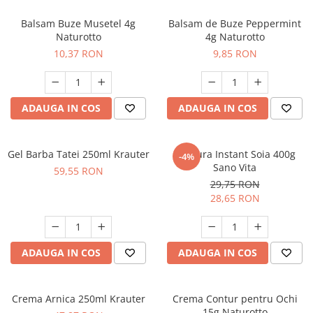
Calciu
Balsam Buze Musetel 4g
Balsam de Buze Peppermint
Magneziu
Naturotto
4g Naturotto
Fier
10,37 RON
9,85 RON
Multiminerale
Multivitamine
ADAUGA IN COS
ADAUGA IN COS
Gel Barba Tatei 250ml Krauter
Bautura Instant Soia 400g
-4%
Sano Vita
59,55 RON
29,75 RON
28,65 RON
ADAUGA IN COS
ADAUGA IN COS
Crema Arnica 250ml Krauter
Crema Contur pentru Ochi
15g Naturotto