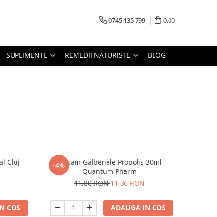
0745 135 799
0,00
SUPLIMENTE
REMEDII NATURISTE
BLOG
al Cluj
Balsam Galbenele Propolis 30ml
-4%
Quantum Pharm
11,80 RON
11,36 RON
N COS
ADAUGA IN COS