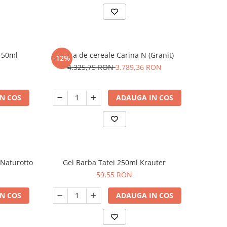
l 50ml
Moara de cereale Carina N (Granit)
-12%
4.325,75 RON
3.789,36 RON
N COS
ADAUGA IN COS
Naturotto
Gel Barba Tatei 250ml Krauter
59,55 RON
N COS
ADAUGA IN COS