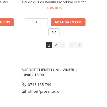
auter
Gel de dus cu Roinita Bio 500ml Krauter
50,86 RON
N COS
ADAUGA IN COS
1
2
3
26
...
SUPORT CLIENTI
LUNI - VINERI |
10:00 - 16:00
0745 135 799
office@prosante.ro