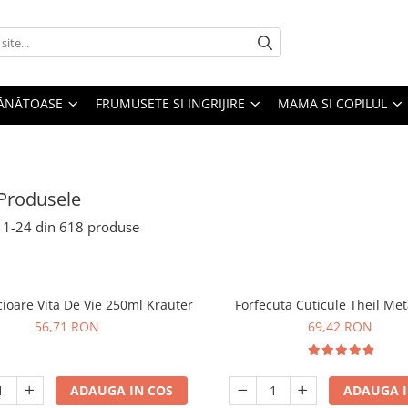
SĂNĂTOASE
FRUMUSETE SI INGRIJIRE
MAMA SI COPILUL
Produsele
1-
24
din
618
produse
ioare Vita De Vie 250ml Krauter
Forfecuta Cuticule Theil Met
56,71 RON
69,42 RON
ADAUGA IN COS
ADAUGA I