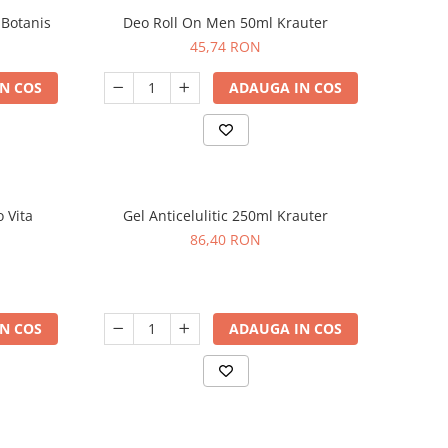
 Botanis
Deo Roll On Men 50ml Krauter
45,74 RON
N COS
ADAUGA IN COS
 Vita
Gel Anticelulitic 250ml Krauter
86,40 RON
N COS
ADAUGA IN COS