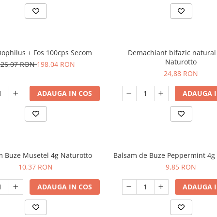
Dophilus + Fos 100cps Secom
Demachiant bifazic natura
Naturotto
226,07 RON
198,04 RON
24,88 RON
ADAUGA IN COS
ADAUGA I
m Buze Musetel 4g Naturotto
Balsam de Buze Peppermint 4g 
10,37 RON
9,85 RON
ADAUGA IN COS
ADAUGA I