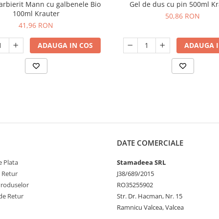
arbierit Mann cu galbenele Bio
Gel de dus cu pin 500ml Kr
100ml Krauter
50,86 RON
41,96 RON
ADAUGA IN COS
ADAUGA I
DATE COMERCIALE
 Plata
Stamadeea SRL
e Retur
J38/689/2015
Produselor
RO35255902
de Retur
Str. Dr. Hacman, Nr. 15
Ramnicu Valcea, Valcea