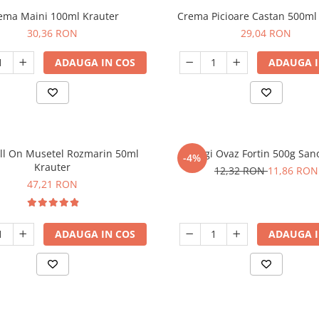
ema Maini 100ml Krauter
Crema Picioare Castan 500ml
30,36 RON
29,04 RON
ADAUGA IN COS
ADAUGA I
ll On Musetel Rozmarin 50ml
Fulgi Ovaz Fortin 500g Sano
-4%
Krauter
12,32 RON
11,86 RON
47,21 RON
ADAUGA IN COS
ADAUGA I