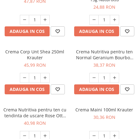
47,87 RON
24,88 RON
ADAUGA IN COS
ADAUGA IN COS
Crema Corp Unt Shea 250ml
Crema Nutritiva pentru ten
Krauter
Normal Geranium Bourbon
30g Naturotto
45,99 RON
38,37 RON
ADAUGA IN COS
ADAUGA IN COS
Crema Nutritiva pentru ten cu
Crema Maini 100ml Krauter
tendinta de uscare Rose Otto
30,36 RON
30g Naturotto
40,98 RON