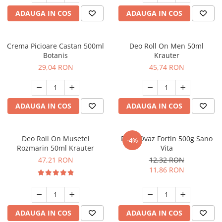
ADAUGA IN COS
ADAUGA IN COS
Crema Picioare Castan 500ml
Deo Roll On Men 50ml
Botanis
Krauter
29,04 RON
45,74 RON
ADAUGA IN COS
ADAUGA IN COS
Deo Roll On Musetel
Fulgi Ovaz Fortin 500g Sano
-4%
Rozmarin 50ml Krauter
Vita
47,21 RON
12,32 RON
11,86 RON
ADAUGA IN COS
ADAUGA IN COS