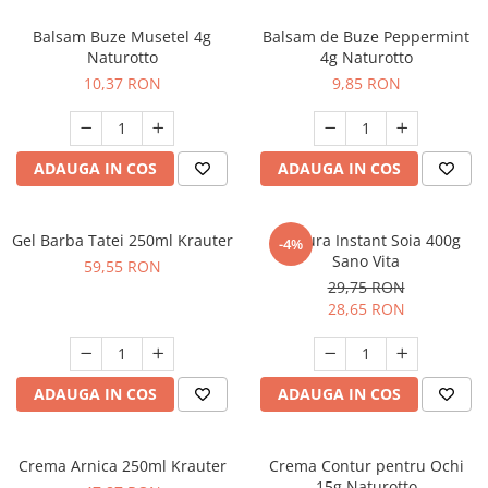
Calciu
Balsam Buze Musetel 4g
Balsam de Buze Peppermint
Magneziu
Naturotto
4g Naturotto
Fier
10,37 RON
9,85 RON
Multiminerale
Multivitamine
ADAUGA IN COS
ADAUGA IN COS
Gel Barba Tatei 250ml Krauter
Bautura Instant Soia 400g
-4%
Sano Vita
59,55 RON
29,75 RON
28,65 RON
ADAUGA IN COS
ADAUGA IN COS
Crema Arnica 250ml Krauter
Crema Contur pentru Ochi
15g Naturotto