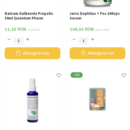
Calciu
Magneziu
Balsam Galbenele Propolis
Jarro Dophilus + Fos 100cps
30ml Quantum Pharm
Secom
Fier
Multiminerale
11,36 RON
198,04 RON
11,80 RON
226,07 RON
Multivitamine
Adauga in cos
Adauga in cos
-12%