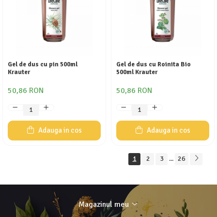
Gel de dus cu pin 500ml
Gel de dus cu Roinita Bio
Krauter
500ml Krauter
50,86 RON
50,86 RON
Adauga in cos
Adauga in cos
1
2
3
26
...
Magazinul meu