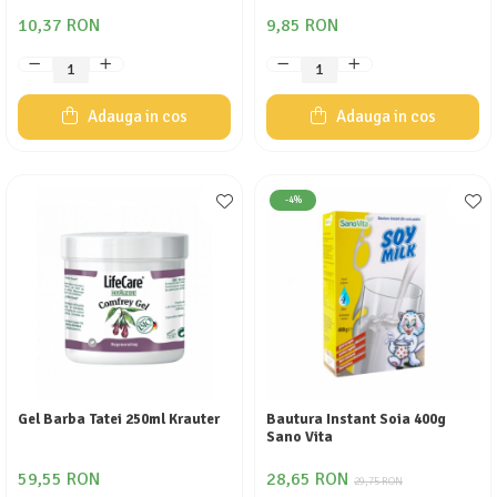
10,37 RON
9,85 RON
Adauga in cos
Adauga in cos
-4%
Gel Barba Tatei 250ml Krauter
Bautura Instant Soia 400g
Sano Vita
59,55 RON
28,65 RON
29,75 RON