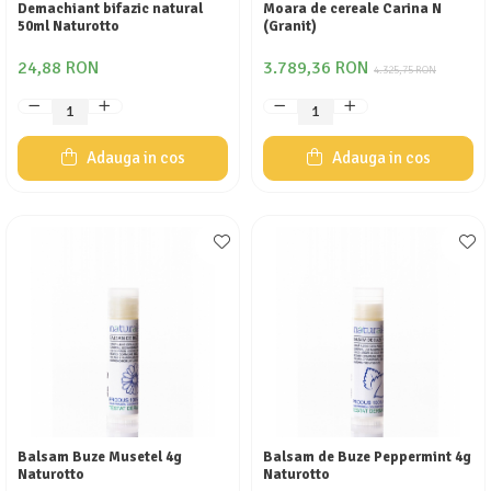
Demachiant bifazic natural
Moara de cereale Carina N
50ml Naturotto
(Granit)
24,88 RON
3.789,36 RON
4.325,75 RON
Adauga in cos
Adauga in cos
Balsam Buze Musetel 4g
Balsam de Buze Peppermint 4g
Naturotto
Naturotto