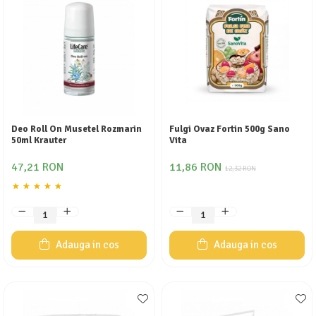
Deo Roll On Musetel Rozmarin
Fulgi Ovaz Fortin 500g Sano
50ml Krauter
Vita
47,21 RON
11,86 RON
12,32 RON
Adauga in cos
Adauga in cos