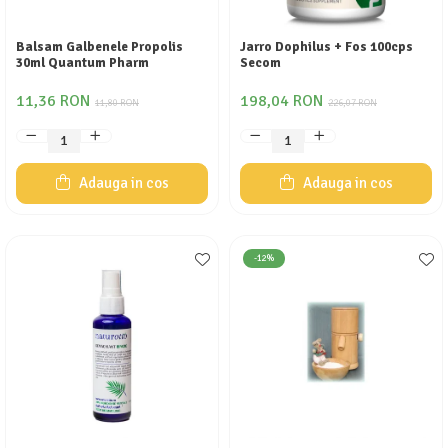
Calciu
Magneziu
Balsam Galbenele Propolis
Jarro Dophilus + Fos 100cps
30ml Quantum Pharm
Secom
Fier
Multiminerale
11,36 RON
198,04 RON
11,80 RON
226,07 RON
Multivitamine
Adauga in cos
Adauga in cos
-12%