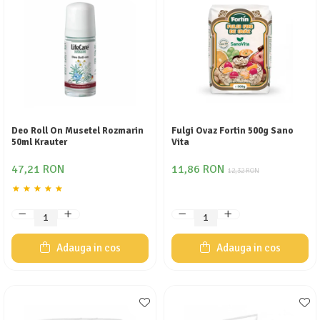
Deo Roll On Musetel Rozmarin
Fulgi Ovaz Fortin 500g Sano
50ml Krauter
Vita
47,21 RON
11,86 RON
12,32 RON
Adauga in cos
Adauga in cos