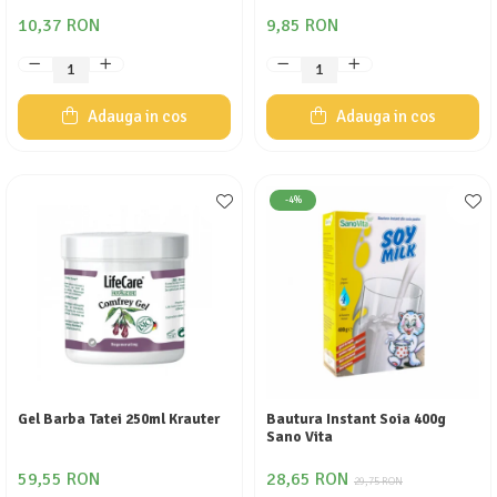
10,37 RON
9,85 RON
Adauga in cos
Adauga in cos
-4%
Gel Barba Tatei 250ml Krauter
Bautura Instant Soia 400g
Sano Vita
59,55 RON
28,65 RON
29,75 RON