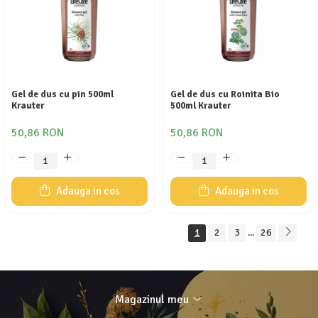
Gel de dus cu pin 500ml
Gel de dus cu Roinita Bio
Krauter
500ml Krauter
50,86 RON
50,86 RON
Adauga in cos
Adauga in cos
1
2
3
26
...
Magazinul meu