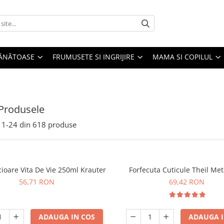
SĂNĂTOASE
FRUMUSETE SI INGRIJIRE
MAMA SI COPILUL
Produsele
1-
24
din
618
produse
ioare Vita De Vie 250ml Krauter
Forfecuta Cuticule Theil Met
56,71 RON
69,42 RON
ADAUGA IN COS
ADAUGA I