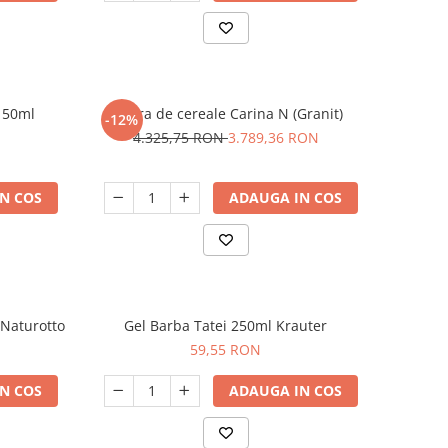
l 50ml
Moara de cereale Carina N (Granit)
-12%
4.325,75 RON
3.789,36 RON
N COS
ADAUGA IN COS
Naturotto
Gel Barba Tatei 250ml Krauter
59,55 RON
N COS
ADAUGA IN COS