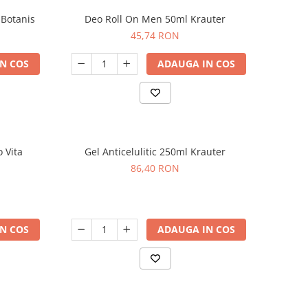
 Botanis
Deo Roll On Men 50ml Krauter
45,74 RON
N COS
ADAUGA IN COS
 Vita
Gel Anticelulitic 250ml Krauter
86,40 RON
N COS
ADAUGA IN COS