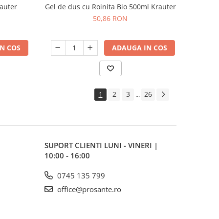
auter
Gel de dus cu Roinita Bio 500ml Krauter
50,86 RON
N COS
ADAUGA IN COS
1
2
3
26
...
SUPORT CLIENTI
LUNI - VINERI |
10:00 - 16:00
0745 135 799
office@prosante.ro