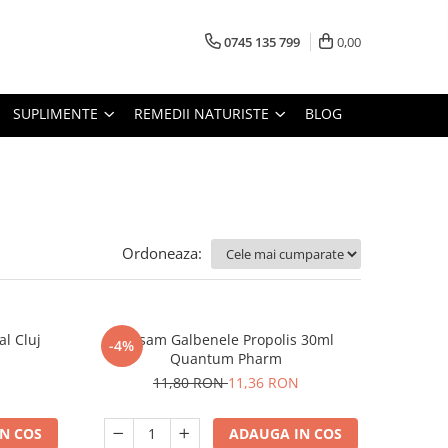
0745 135 799
0,00
SUPLIMENTE
REMEDII NATURISTE
BLOG
Ordoneaza:
al Cluj
Balsam Galbenele Propolis 30ml
-4%
Quantum Pharm
11,80 RON
11,36 RON
N COS
ADAUGA IN COS