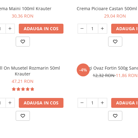
ema Maini 100ml Krauter
Crema Picioare Castan 500ml
30,36 RON
29,04 RON
ADAUGA IN COS
ADAUGA I
ll On Musetel Rozmarin 50ml
Fulgi Ovaz Fortin 500g Sano
-4%
Krauter
12,32 RON
11,86 RON
47,21 RON
ADAUGA IN COS
ADAUGA I