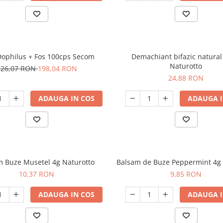
Dophilus + Fos 100cps Secom
Demachiant bifazic natura
Naturotto
226,07 RON
198,04 RON
24,88 RON
ADAUGA IN COS
ADAUGA I
m Buze Musetel 4g Naturotto
Balsam de Buze Peppermint 4g 
10,37 RON
9,85 RON
ADAUGA IN COS
ADAUGA I