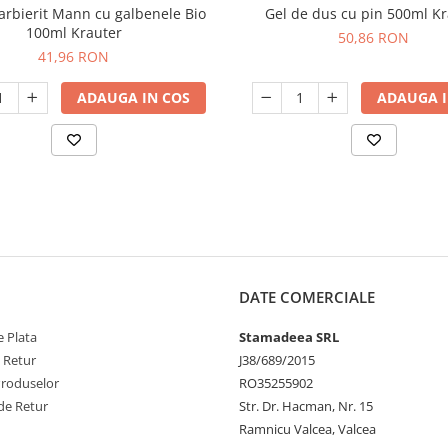
arbierit Mann cu galbenele Bio
Gel de dus cu pin 500ml Kr
100ml Krauter
50,86 RON
41,96 RON
ADAUGA IN COS
ADAUGA I
DATE COMERCIALE
 Plata
Stamadeea SRL
e Retur
J38/689/2015
Produselor
RO35255902
de Retur
Str. Dr. Hacman, Nr. 15
Ramnicu Valcea, Valcea