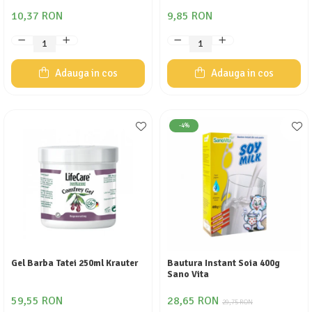
10,37 RON
9,85 RON
Adauga in cos
Adauga in cos
-4%
Gel Barba Tatei 250ml Krauter
Bautura Instant Soia 400g
Sano Vita
59,55 RON
28,65 RON
29,75 RON