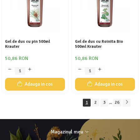
Gel de dus cu pin 500ml
Gel de dus cu Roinita Bio
Krauter
500ml Krauter
50,86 RON
50,86 RON
Adauga in cos
Adauga in cos
1
2
3
26
...
Magazinul meu