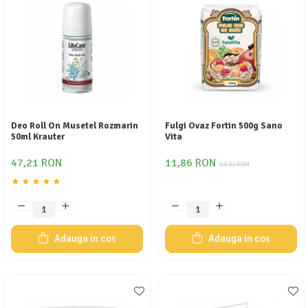
Deo Roll On Musetel Rozmarin
Fulgi Ovaz Fortin 500g Sano
50ml Krauter
Vita
47,21 RON
11,86 RON
12,32 RON
Adauga in cos
Adauga in cos