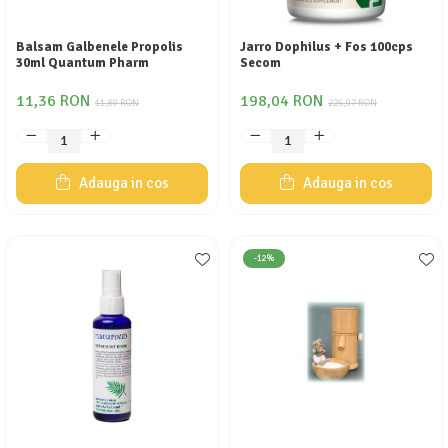
Calciu
Magneziu
Balsam Galbenele Propolis
Jarro Dophilus + Fos 100cps
30ml Quantum Pharm
Secom
Fier
Multiminerale
11,36 RON
198,04 RON
11,80 RON
226,07 RON
Multivitamine
Adauga in cos
Adauga in cos
-12%