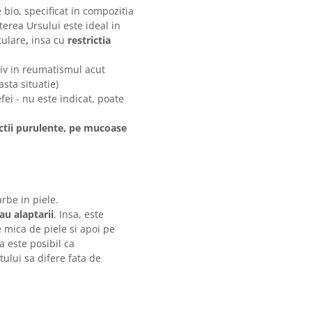
 bio, specificat in compozitia
erea Ursului este ideal in
culare
,
insa cu
restrictia
tiv in reumatismul acut
asta situatie)
fei - nu este indicat, poate
ectii purulente, pe mucoase
rbe in piele.
au alaptarii
. Insa, este
e mica de piele si apoi pe
a este posibil ca
ctului sa difere fata de