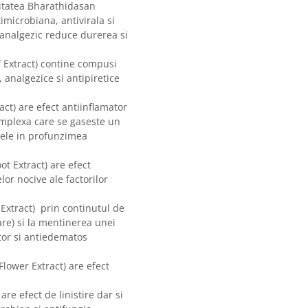
sitatea Bharathidasan
imicrobiana, antivirala si
 analgezic reduce durerea si
af Extract) contine compusi
, analgezice si antipiretice
act) are efect antiinflamator
omplexa care se gaseste un
tele in profunzimea
t Extract) are efect
lor nocive ale factorilor
xtract) prin continutul de
lare) si la mentinerea unei
ator si antiedematos
lower Extract) are efect
are efect de linistire dar si