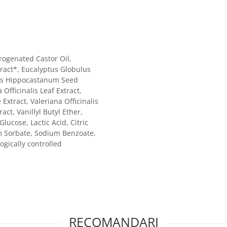
rogenated Castor Oil,
xtract*, Eucalyptus Globulus
lus Hippocastanum Seed
Officinalis Leaf Extract,
Extract, Valeriana Officinalis
ct, Vanillyl Butyl Ether,
ucose, Lactic Acid, Citric
um Sorbate, Sodium Benzoate,
gically controlled
RECOMANDARI