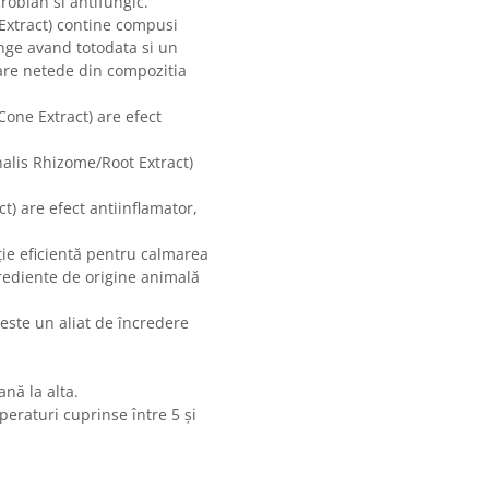
crobian si antifungic.
 Extract) contine compusi
ange avand totodata si un
are netede din compozitia
ne Extract) are efect
nalis Rhizome/Root Extract)
) are efect antiinflamator,
ție eficientă pentru calmarea
ngrediente de origine animală
a este un aliat de încredere
ană la alta.
mperaturi cuprinse între 5 și