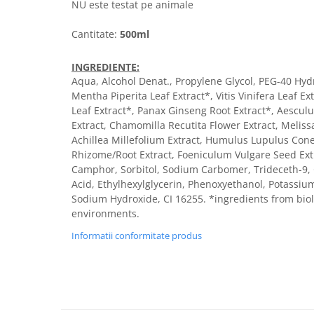
NU este testat pe animale
Cantitate:
500ml
INGREDIENTE:
Aqua, Alcohol Denat., Propylene Glycol, PEG-40 Hyd
Mentha Piperita Leaf Extract*, Vitis Vinifera Leaf E
Leaf Extract*, Panax Ginseng Root Extract*, Aescu
Extract, Chamomilla Recutita Flower Extract, Melissa 
Achillea Millefolium Extract, Humulus Lupulus Cone 
Rhizome/Root Extract, Foeniculum Vulgare Seed Extra
Camphor, Sorbitol, Sodium Carbomer, Trideceth-9, Gl
Acid, Ethylhexylglycerin, Phenoxyethanol, Potassi
Sodium Hydroxide, CI 16255. *ingredients from biolo
environments.
Informatii conformitate produs