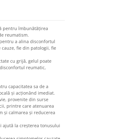
ctă pentru îmbunătățirea
e de reumatism.
 pentru a alina disconfortul
cauze, fie din patologii, fie
tate cu grijă, gelul poate
 disconfortul reumatic,
tru capacitatea sa de a
ocală și acționând imediat.
ie, provenite din surse
cii, printre care atenuarea
um și calmarea și reducerea
i ajută la creșterea tonusului
 reducerea simptomelor cauzate