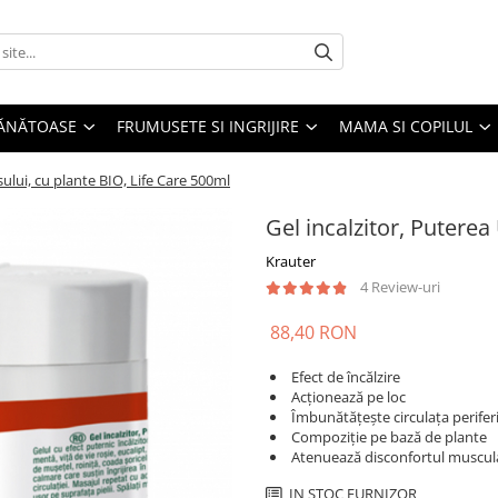
SĂNĂTOASE
FRUMUSETE SI INGRIJIRE
MAMA SI COPILUL
sului, cu plante BIO, Life Care 500ml
Gel incalzitor, Puterea
Krauter
4 Review-uri
88,40 RON
Efect de încălzire
Acționează pe loc
Îmbunătățește circulața perifer
Compoziție pe bază de plante
Atenuează disconfortul muscular
IN STOC FURNIZOR