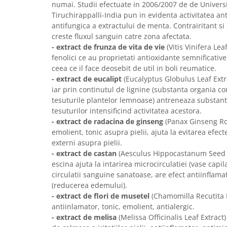
numai. Studii efectuate in 2006/2007 de de Univer
Tiruchirappalli-India pun in evidenta activitatea ant
antifungica a extractului de menta. Contrairitant si
creste fluxul sanguin catre zona afectata.
- extract de frunza de vita de vie
(Vitis Vinifera Le
fenolici ce au proprietati antioxidante semnificative
ceea ce il face deosebit de util in boli reumatice.
- extract de eucalipt
(Eucalyptus Globulus Leaf Extr
iar prin continutul de lignine (substanta organia c
tesuturile plantelor lemnoase) antreneaza substan
tesuturilor intensificind activitatea acestora.
- extract de radacina de ginseng
(Panax Ginseng Roo
emolient, tonic asupra pielii, ajuta la evitarea efecte
externi asupra pielii.
- extract de castan
(Aesculus Hippocastanum Seed E
escina ajuta la intarirea microcirculatiei (vase capi
circulatii sanguine sanatoase, are efect antiinflam
(reducerea edemului).
- extract de flori de musetel
(Chamomilla Recutita F
antiinlamator, tonic, emolient, antialergic.
- extract de melisa
(Melissa Officinalis Leaf Extract) 