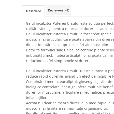
Calciu
Magneziu
Review-uri
(4)
Descriere
Fier
Gelul incalzitor Puterea Ursului este soluția perfe
Multiminerale
calității vieții și pentru uitarea de durerile cauzat
Multivitamine
Gelul incalzitor Puterea Ursului a fost creat special
muscular și articular, care poate apărea din diverse 
din accidentări sau suprasolicitări ale mușchilor.
Datorită formulei sale unice, ce conține plante selec
îmbunătăți mobilitatea articulațiilor și poate calma
reducând astfel simptomele și durerile.
Gelul incalzitor Puterea Ursului® este cunoscut pen
reduce rapid durerile, având un efect de încălzire l
Combinând menta, eucaliptul, ginsengul și vita-de-v
biologice controlate, acest gel oferă multiple benefi
durerilor musculare, articulare și reumatice, prec
inflamațiilor.
Acesta nu doar calmează durerile în mod rapid, ci ș
muscular și la întărirea imunității organismului.
Eucaliptul contribuie la ameliorarea artritei și la