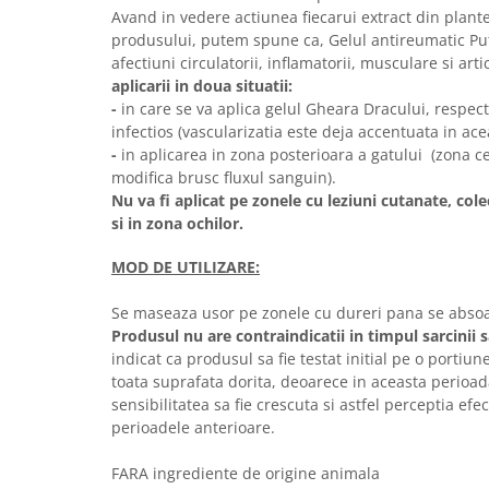
Avand in vedere actiunea fiecarui extract din plante
produsului, putem spune ca, Gelul antireumatic Put
afectiuni circulatorii, inflamatorii, musculare si arti
aplicarii in doua situatii:
-
in care se va aplica gelul Gheara Dracului, respec
infectios (vascularizatia este deja accentuata in ace
-
in aplicarea in zona posterioara a gatului (zona ce
modifica brusc fluxul sanguin).
Nu va fi aplicat pe zonele cu leziuni cutanate, col
si in zona ochilor.
MOD DE UTILIZARE:
Se maseaza usor pe zonele cu dureri pana se absoa
Produsul nu are contraindicatii in timpul sarcinii s
indicat ca produsul sa fie testat initial pe o portiun
toata suprafata dorita, deoarece in aceasta perioad
sensibilitatea sa fie crescuta si astfel perceptia efe
perioadele anterioare.
FARA ingrediente de origine animala