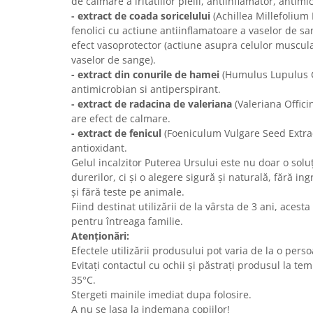
de calmare a iritatiilor pielii, antiinflamator, antimi
- extract de coada soricelului
(Achillea Millefolium
fenolici cu actiune antiinflamatoare a vaselor de s
efect vasoprotector (actiune asupra celulor muscul
vaselor de sange).
- extract din conurile de hamei
(Humulus Lupulus Co
antimicrobian si antiperspirant.
- extract de radacina de valeriana
(Valeriana Offici
are efect de calmare.
- extract de fenicul
(Foeniculum Vulgare Seed Extract
antioxidant.
Gelul incalzitor Puterea Ursului este nu doar o solu
durerilor, ci și o alegere sigură și naturală, fără i
și fără teste pe animale.
Fiind destinat utilizării de la vârsta de 3 ani, acest
pentru întreaga familie.
Atenționări:
Efectele utilizării produsului pot varia de la o perso
Evitați contactul cu ochii și păstrați produsul la te
35°C.
Stergeti mainile imediat dupa folosire.
A nu se lasa la indemana copiilor!