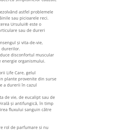
rezolvând astfel problemele
nile sau picioarele reci.
uterea Ursului® este o
articulare sau de dureri
nsengul și vita-de-vie,
 durerilor.
reduce disconfortul muscular
de energie organismului.
ii Life Care, gelul
in plante provenite din surse
e a durerii în cazul
a de vie, de eucalipt sau de
irală și antifungică, în timp
irea fluxului sanguin către
re rol de parfumare si nu