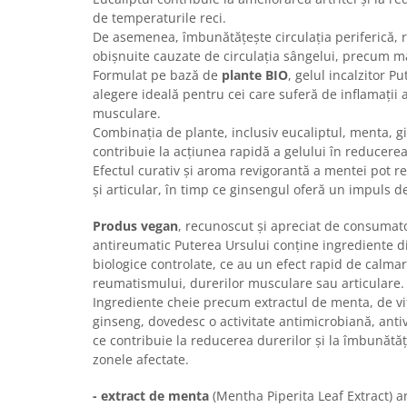
de temperaturile reci.
De asemenea, îmbunătățește circulația periferică, 
obișnuite cauzate de circulația sângelui, precum mâi
Formulat pe bază de
plante BIO
, gelul incalzitor P
alegere ideală pentru cei care suferă de inflamații 
musculare.
Combinația de plante, inclusiv eucaliptul, menta, gi
contribuie la acțiunea rapidă a gelului în reducerea
Efectul curativ și aroma revigorantă a mentei pot 
și articular, în timp ce ginsengul oferă un impuls 
Produs vegan
, recunoscut și apreciat de consumator
antireumatic Puterea Ursului conține ingrediente d
biologice controlate, ce au un efect rapid de calmar
reumatismului, durerilor musculare sau articulare.
Ingrediente cheie precum extractul de menta, de vit
ginseng, dovedesc o activitate antimicrobiană, antiv
ce contribuie la reducerea durerilor și la îmbunătăț
zonele afectate.
- extract de menta
(Mentha Piperita Leaf Extract) a