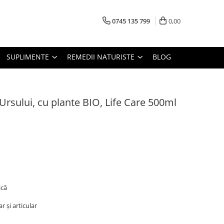
0745 135 799
0,00
SUPLIMENTE
REMEDII NATURISTE
BLOG
 Ursului, cu plante BIO, Life Care 500ml
ică
 și articular