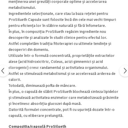
menținerea unei greutăți corporale optime și accelerarea
metabolismului.
Ingredientele selecționate, care stau la baza rețetei pentru
ProSilueth Capsule sunt folosite încă din cele mai vechi timpuri
pentru eficiența lor în slăbire naturală și fără înfometare.
În plus, în compoziția ProSilueth regăsim ingrediente nou
descoperite și analizate în studii clinice pentru efectul lor.
Astfel completăm tradiția fitoterapiei cu ultimele tendințe și
decoperiri din domeniu.
Utilizate într-o formulă concentrată, proprietățile extractelor
alese (acid hidroxicitric, Coleus, acizi gimnemici și acid
clorogenic) cresc randamentul și activitatea organismului.
Astfel se stimulează metabolismul și se accelerează arderea de
calorii.
Totodată, diminuează pofta de mâncare.
În plus, o capsulă de slăbit ProSilueth blochează sinteza lipidelor
și stimulează activitatea enzimelor care metabolizează grăsimile
și încetinesc absorbția glucozei după masă.
Datorită formulei concentrate, pot fi cu ușurință dozate într-o
capsulă, cu eliberare prelungită.
Compoziția/capsulă ProSilueth