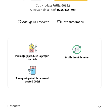
Calciu
Cod Produs:
FAUN.00192
Magneziu
Ai nevoie de ajutor?
0745 135 799
Fier
Adauga la Favorite
Cere informatii
Multiminerale
Multivitamine
Promoţii şi produse la preţuri
14 zile drept de retur
speciale
Transport gratuit la comenzi
peste 300 lei
Descriere