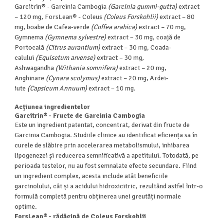
Garcitrin® - Garcinia Cambogia
(Garcinia gummi-gutta)
extract
– 120 mg, ForsLean® - Coleus
(Coleus Forskohlii)
extract – 80
mg, boabe de Cafea-verde
(Coffea arabica)
extract – 70 mg,
Gymnema
(Gymnema sylvestre)
extract – 30 mg, coajă de
Portocală
(Citrus aurantium)
extract – 30 mg, Coada-
calului
(Equisetum arvense)
extract – 30 mg,
Ashwagandha
(Withania somnifera)
extract – 20 mg,
Anghinare
(Cynara scolymus)
extract – 20 mg, Ardei-
iute
(Capsicum Annuum)
extract – 10 mg.
Acțiunea ingredientelor
Garcitrin® - Fructe de Garcinia Cambogia
Este un ingredient patentat, concentrat, derivat din fructe de
Garcinia Cambogia. Studiile clinice au identificat eficiența sa în
curele de slăbire prin accelerarea metabolismului, inhibarea
lipogenezei și reducerea semnificativă a apetitului. Totodată, pe
perioada testelor, nu au fost semnalate efecte secundare. Fiind
un ingredient complex, acesta include atât beneficiile
garcinolului, cât și a acidului hidroxicitric, rezultând astfel într-o
formulă completă pentru obținerea unei greutăți normale
optime.
ForsLean® - rădăcină de Coleus Forskohlii