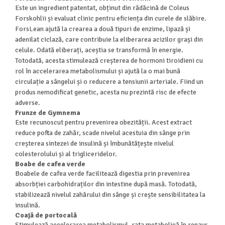
Este un ingredient patentat, obținut din rădăcină de Coleus
Forskohlii și evaluat clinic pentru eficiența din curele de slăbire.
ForsLean ajută la crearea a două tipuri de enzime, lipază și
adenilat ciclază, care contribuie la eliberarea acizilor grași din
celule. Odată eliberați, aceștia se transformă în energie.
Totodată, acesta stimulează creșterea de hormoni tiroidieni cu
rol în accelerarea metabolismului și ajută la o mai bună
circulație a sângelui și o reducere a tensiunii arteriale. Fiind un
produs nemodificat genetic, acesta nu prezintă risc de efecte
adverse.
Frunze de Gymnema
Este recunoscut pentru prevenirea obezității. Acest extract
reduce pofta de zahăr, scade nivelul acestuia din sânge prin
creșterea sintezei de insulină și îmbunătățește nivelul
colesterolului și al trigliceridelor.
Boabe de cafea verde
Boabele de cafea verde facilitează digestia prin prevenirea
absorbției carbohidraților din intestine după masă. Totodată,
stabilizează nivelul zahărului din sânge și crește sensibilitatea la
insulină.
Coajă de portocală
Stimulează accelerarea metabolismul, rata metabolică în repaus