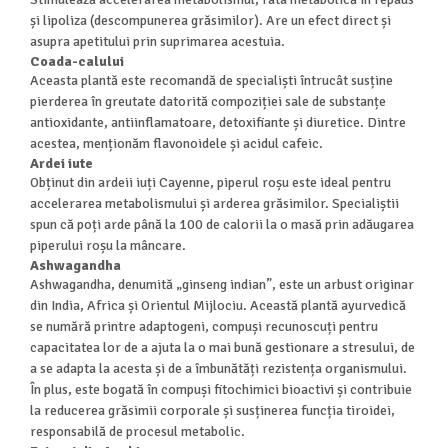
și lipoliza (descompunerea grăsimilor). Are un efect direct și
asupra apetitului prin suprimarea acestuia.
Coada-calului
Aceasta plantă este recomandă de specialiști întrucât susține
pierderea în greutate datorită compoziției sale de substanțe
antioxidante, antiinflamatoare, detoxifiante și diuretice. Dintre
acestea, menționăm flavonoidele și acidul cafeic.
Ardei iute
Obținut din ardeii iuți Cayenne, piperul roșu este ideal pentru
accelerarea metabolismului și arderea grăsimilor. Specialiștii
spun că poți arde până la 100 de calorii la o masă prin adăugarea
piperului roșu la mâncare.
Ashwagandha
Ashwagandha, denumită „ginseng indian”, este un arbust originar
din India, Africa și Orientul Mijlociu. Această plantă ayurvedică
se numără printre adaptogeni, compuși recunoscuți pentru
capacitatea lor de a ajuta la o mai bună gestionare a stresului, de
a se adapta la acesta și de a îmbunătăți rezistența organismului.
În plus, este bogată în compuși fitochimici bioactivi și contribuie
la reducerea grăsimii corporale și susținerea funcția tiroidei,
responsabilă de procesul metabolic.