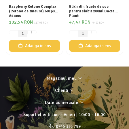
Raspberry Ketone Complex
Elixir din fructe de soc
(Cetona de zmeura) 60cps
pentru slabit 200ml Dacia
Adams
Plant
102,54 RON
47,47 RON
117,05 RON
49,29 RON
Adauga in cos
Adauga in cos
Magazinul meu
Clienti
Date comerciale
Suport clienti
Luni - Vineri | 10:00 - 16:00
0745 135 799