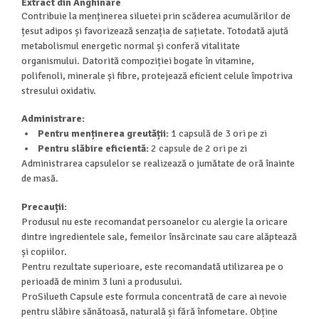
Extract din Anghinare
Contribuie la menținerea siluetei prin scăderea acumulărilor de
țesut adipos și favorizează senzația de sațietate. Totodată ajută
metabolismul energetic normal și conferă vitalitate
organismului. Datorită compoziției bogate în vitamine,
polifenoli, minerale și fibre, protejează eficient celule împotriva
stresului oxidativ.
Administrare:
Pentru menținerea greutății:
1 capsulă de 3 ori pe zi
Pentru slăbire eficientă:
2 capsule de 2 ori pe zi
Administrarea capsulelor se realizează o jumătate de oră înainte
de masă.
Precauții:
Produsul nu este recomandat persoanelor cu alergie la oricare
dintre ingredientele sale, femeilor însărcinate sau care alăptează
și copiilor.
Pentru rezultate superioare, este recomandată utilizarea pe o
perioadă de minim 3 luni a produsului.
ProSilueth Capsule este formula concentrată de care ai nevoie
pentru slăbire sănătoasă, naturală și fără înfometare. Obține