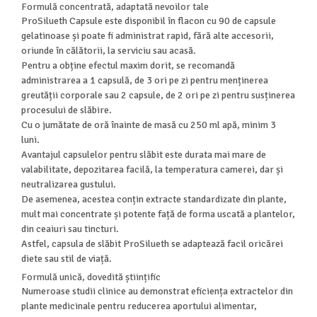
Formulă concentrată, adaptată nevoilor tale
ProSilueth Capsule este disponibil în flacon cu 90 de capsule
gelatinoase și poate fi administrat rapid, fără alte accesorii,
oriunde în călătorii, la serviciu sau acasă.
Pentru a obține efectul maxim dorit, se recomandă
administrarea a 1 capsulă, de 3 ori pe zi pentru menținerea
greutății corporale sau 2 capsule, de 2 ori pe zi pentru susținerea
procesului de slăbire.
Cu o jumătate de oră înainte de masă cu 250 ml apă, minim 3
luni.
Avantajul capsulelor pentru slăbit este durata mai mare de
valabilitate, depozitarea facilă, la temperatura camerei, dar și
neutralizarea gustului.
De asemenea, acestea conțin extracte standardizate din plante,
mult mai concentrate și potente față de forma uscată a plantelor,
din ceaiuri sau tincturi.
Astfel, capsula de slăbit ProSilueth se adaptează facil oricărei
diete sau stil de viață.
Formulă unică, dovedită științific
Numeroase studii clinice au demonstrat eficiența extractelor din
plante medicinale pentru reducerea aportului alimentar,