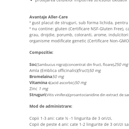
Avantaje Aller-Care
º gust placut de struguri, sub forma lichida, pentr
º nu contine: gluten (Certificare NSF-Gluten Free), ca
grau, drojdie, porumb, coloranti, arome, indulcitori 
organisme modificate genetic (Certificare Non-GMO
Compozitie:
Soc
250 mg
(Sambucus nigra)(concentrat din fruct, floare)
Amla (Emblica officinalis)(fruct)
50 mg
Bromelaina
50 mg
Vitamina c
50 mg
(acid ascorbic)
Zinc
1 mg
Struguri
(Vitis vinifera)(proantocianidine din extract de sa
Mod de administrare:
Copii 1-3 ani: cate ½ -1 lingurita de 3 ori/zi,
Copii de peste 4 ani: cate 1-2 lingurite de 3 ori/zi