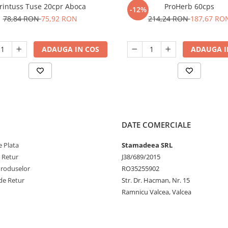
rintuss Tuse 20cpr Aboca
ProHerb 60cps
-12%
78,84 RON
75,92 RON
214,24 RON
187,67 RO
ADAUGA IN COS
ADAUGA I
DATE COMERCIALE
 Plata
Stamadeea SRL
e Retur
J38/689/2015
Produselor
RO35255902
de Retur
Str. Dr. Hacman, Nr. 15
Ramnicu Valcea, Valcea