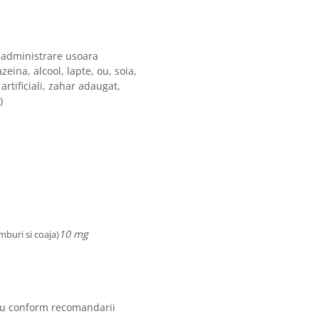
u administrare usoara
zeina, alcool, lapte, ou, soia,
artificiali, zahar adaugat,
)
10 mg
mburi si coaja)
 sau conform recomandarii