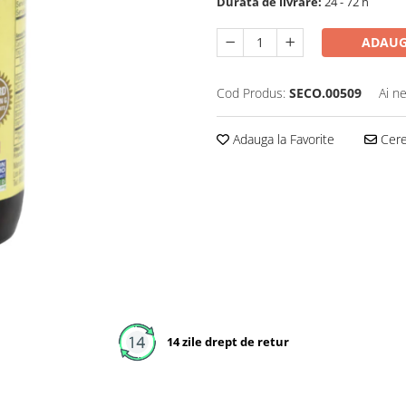
Durata de livrare:
24 - 72 h
ADAUG
Cod Produs:
SECO.00509
Ai n
Adauga la Favorite
Cere 
14 zile drept de retur