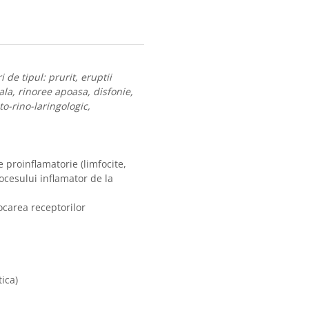
 de tipul: prurit, eruptii
ala, rinoree apoasa, disfonie,
to-rino-laringologic,
e proinflamatorie (limfocite,
rocesului inflamator de la
ocarea receptorilor
tica)