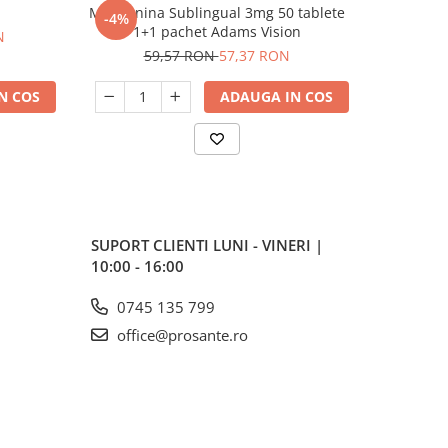
Melatonina Sublingual 3mg 50 tablete
Carti-Fle
-4%
-12%
1+1 pachet Adams Vision
c
N
59,57 RON
57,37 RON
14
N COS
ADAUGA IN COS
SUPORT CLIENTI
LUNI - VINERI |
10:00 - 16:00
0745 135 799
office@prosante.ro