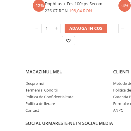
Jarro Dophilus + Fos 100cps Secom
G
-12%
-4%
226,07 RON
198,04 RON
ADAUGA IN COS
MAGAZINUL MEU
CLIENTI
Despre noi
Metode de
Termeni si Conditii
Politica d
Politica de Confidentialitate
Garantia 
Politica de livrare
Formular 
Contact
ANPC
SOCIAL
URMARESTE-NE IN SOCIAL MEDIA