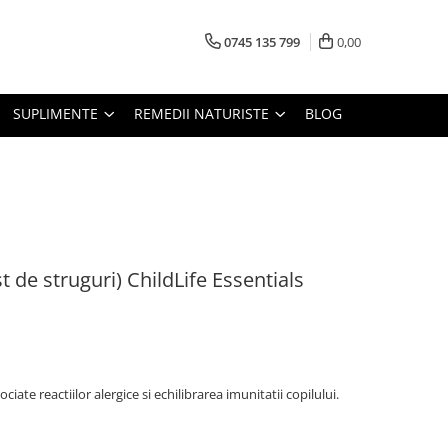
0745 135 799
0,00
SUPLIMENTE
REMEDII NATURISTE
BLOG
t de struguri) ChildLife Essentials
iate reactiilor alergice si echilibrarea imunitatii copilului.