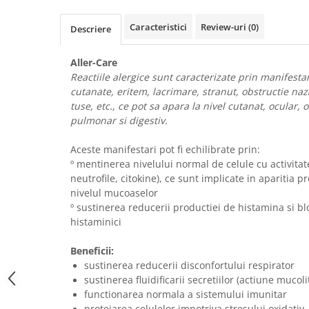
Calciu
Caracteristici
Review-uri
(0)
Magneziu
Descriere
Fier
Aller-Care
Multiminerale
Reactiile alergice sunt caracterizate prin manifestari
Multivitamine
cutanate, eritem, lacrimare, stranut, obstructie naz
tuse, etc., ce pot sa apara la nivel cutanat, ocular, o
pulmonar si digestiv.
Aceste manifestari pot fi echilibrate prin:
º mentinerea nivelului normal de celule cu activitat
neutrofile, citokine), ce sunt implicate in aparitia p
nivelul mucoaselor
º sustinerea reducerii productiei de histamina si bl
histaminici
Beneficii:
sustinerea reducerii disconfortului respirator
sustinerea fluidificarii secretiilor (actiune mucoli
functionarea normala a sistemului imunitar
protejarea celulelor impotriva stresului oxidativ