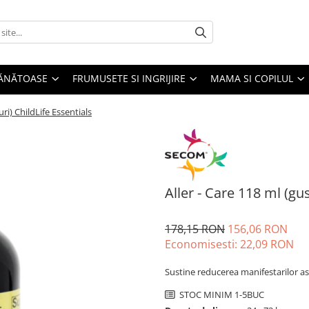
SĂNĂTOASE
FRUMUSETE SI INGRIJIRE
MAMA SI COPILUL
uri) ChildLife Essentials
Aller - Care 118 ml (gus
178,15 RON
156,06 RON
Economisesti:
22,09
RON
Sustine reducerea manifestarilor asoc
STOC MINIM 1-5BUC