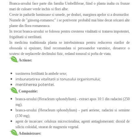
Branca-ursului face parte din familia Umbelliferae, fiind o planta inalta cu frunze
mari de culoare verde inchis si flori albe.
Creste in padurile luminoase si umede, pe dealuri, marginea apelor si a drumurilor.
Numele de "ginseng-romanesc" i se potriveste probabil mai bine decat oricarei alte
plante din flora romaneasca.
In trecut branca-ursului se folosea pentru cresterea vitalitatii si tratarea impotentei,
frigiditatii si sterilitatii.
In medicina traditionala planta se intrebuinteaza pentru reducerea starilor de
oboseala si epuizare, fiind recomandata si persoanelor varstnice, deoarece o
scutesc de neplacerile declinului fizic, redand tonusul si pofta de viata.
Actiune:
sustinerea fertilitatii la ambele sexe;
imbunatatirea vitalitatii si tonusului organismului;
mentinerea potentei.
Compozitie:
branca-ursului (Heracleum sphondylium) - extract apos 10:1 din radacini (250
mg);
branca-ursului (Heracleum sphondylium) - parti aeriene, radacini si seminte
(150 mg);
agent de incarcare: celuloza microcristalina; agenti antiaglomeranti: dioxid de
siliciu coloidal, stearat de magneziu vegetal.
Administrare: