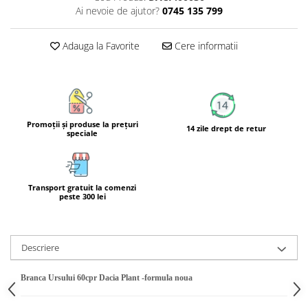
Calciu
Ai nevoie de ajutor?
0745 135 799
Magneziu
Fier
Adauga la Favorite
Cere informatii
Multiminerale
Multivitamine
Promoţii şi produse la preţuri
14 zile drept de retur
speciale
Transport gratuit la comenzi
peste 300 lei
Descriere
Branca Ursului 60cpr Dacia Plant -formula noua