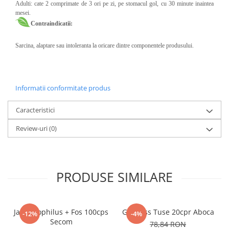
Adulti: cate 2 comprimate de 3 ori pe zi, pe stomacul gol, cu 30 minute inaintea
mesei.
Contraindicatii:
Sarcina, alaptare sau intoleranta la oricare dintre componentele produsului.
Informatii conformitate produs
Caracteristici
Review-uri
(0)
PRODUSE SIMILARE
Jarro Dophilus + Fos 100cps
Grintuss Tuse 20cpr Aboca
-12%
-4%
Secom
78,84 RON