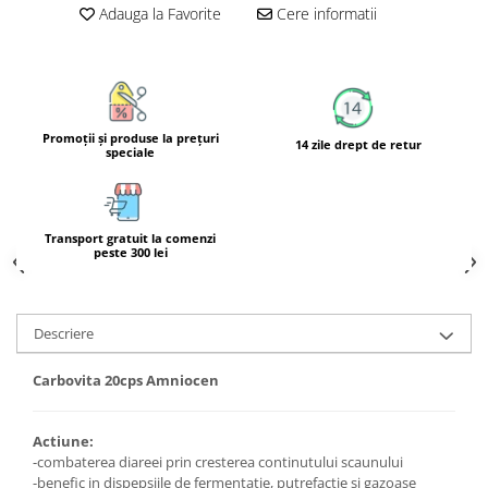
Adauga la Favorite
Cere informatii
Calciu
Magneziu
Fier
Multiminerale
Multivitamine
Promoţii şi produse la preţuri
14 zile drept de retur
speciale
Transport gratuit la comenzi
peste 300 lei
Descriere
Carbovita 20cps Amniocen
Actiune:
-combaterea diareei prin cresterea continutului scaunului
-benefic in dispepsiile de fermentatie, putrefactie si gazoase