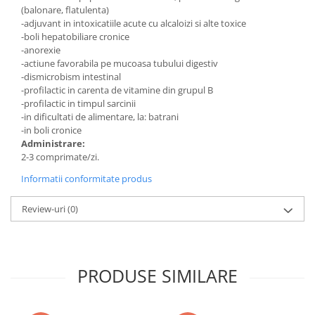
(balonare, flatulenta)
-adjuvant in intoxicatiile acute cu alcaloizi si alte toxice
-boli hepatobiliare cronice
-anorexie
-actiune favorabila pe mucoasa tubului digestiv
-dismicrobism intestinal
-profilactic in carenta de vitamine din grupul B
-profilactic in timpul sarcinii
-in dificultati de alimentare, la: batrani
-in boli cronice
Administrare:
2-3 comprimate/zi.
Informatii conformitate produs
Review-uri
(0)
PRODUSE SIMILARE