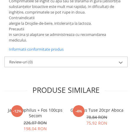
Comprimatele se inghit cu apa sau se sfarâma in gura (absorbţia
substanţelor bioactive este mult mai rapida). In dificultaţi de
inghiţire, comprimatele se pot rupe in doua.
Contraindicatii
alergie la Drojdie-de-bere, intoleranţa la lactoza.
Precautii
in sarcina şi alaptare se administreaza cu recomandarea
medicului.
Informatii conformitate produs
Review-uri
(0)
PRODUSE SIMILARE
Jarro Dophilus + Fos 100cps
Grintuss Tuse 20cpr Aboca
-12%
-4%
Secom
78,84 RON
226,07 RON
75,92 RON
198,04 RON