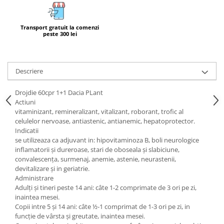
Calciu
Magneziu
Transport gratuit la comenzi
Fier
peste 300 lei
Multiminerale
Multivitamine
Descriere
Drojdie 60cpr 1+1 Dacia PLant
Actiuni
vitaminizant, remineralizant, vitalizant, roborant, trofic al
celulelor nervoase, antiastenic, antianemic, hepatoprotector.
Indicatii
se utilizeaza ca adjuvant in: hipovitaminoza B, boli neurologice
inflamatorii şi dureroase, stari de oboseala şi slabiciune,
convalescenţa, surmenaj, anemie, astenie, neurastenii,
devitalizare şi in geriatrie.
Administrare
Adulţi şi tineri peste 14 ani: câte 1-2 comprimate de 3 ori pe zi,
inaintea mesei.
Copii intre 5 şi 14 ani: câte ½-1 comprimat de 1-3 ori pe zi, in
funcţie de vârsta şi greutate, inaintea mesei.