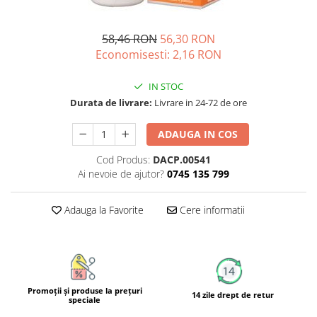
Unguente naturale
Îngrijire Păr
Neuro
Articulații și Mușchi
Balsam si masca de par
Depresie, Anxietate
58,46 RON
56,30 RON
Zona Intimă
Tratamente par
Economisesti:
2,16
RON
Memorie, Concentrare
Hemoroizi si Fisuri Anale
Vopsea de par naturala
Stres, Somn
Varice și Picioare Grele
Șampoane
IN STOC
Nutritie pentru Sportivi
Durata de livrare:
Livrare in 24-72 de ore
Cosmetice pentru Barbati
Potenta, Prostata
Igiena Personală
ADAUGA IN COS
Probleme Cardio-Vasculare,
Igiena Orală
Colesterol
Cod Produs:
DACP.00541
Deodorante Naturale
Omega 3
Ai nevoie de ajutor?
0745 135 799
Geluri de Dus
Coenzima Q10
Igiena Intimă
Slabire, Frumusete
Adauga la Favorite
Cere informatii
Sapunuri naturale
Vitamine si minerale
Protectie solara
Energie, Oboseala
Cosmetice Naturale si Bio
Vitamine B
Vitamina C
Promoţii şi produse la preţuri
14 zile drept de retur
speciale
Vitamina D