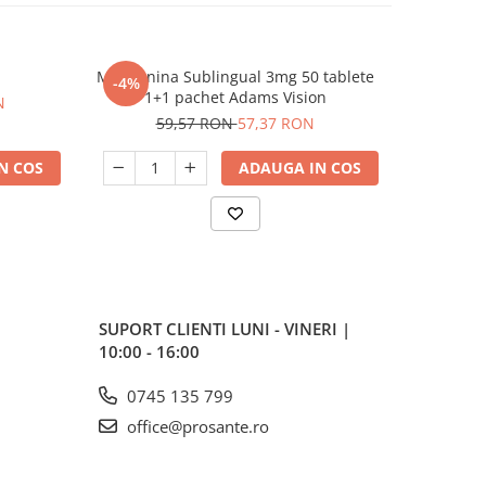
Melatonina Sublingual 3mg 50 tablete
Carti-Fle
-4%
-12%
1+1 pachet Adams Vision
c
N
59,57 RON
57,37 RON
14
N COS
ADAUGA IN COS
SUPORT CLIENTI
LUNI - VINERI |
10:00 - 16:00
0745 135 799
office@prosante.ro