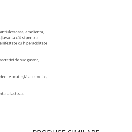
ntiulceroasa, emolienta,
adjuvanta cât şi pentru
anifestate cu hiperaciditate
secreţiei de suc gastric,
odenite acute şi/sau cronice,
ţa la lactoza.