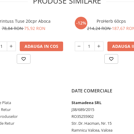
PRODUSE SIMILARE
rintuss Tuse 20cpr Aboca
ProHerb 60cps
-12%
78,84 RON
75,92 RON
214,24 RON
187,67 RO
ADAUGA IN COS
ADAUGA I
DATE COMERCIALE
 Plata
Stamadeea SRL
e Retur
J38/689/2015
Produselor
RO35255902
de Retur
Str. Dr. Hacman, Nr. 15
Ramnicu Valcea, Valcea