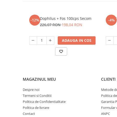
Jarro Dophilus + Fos 100cps Secom
G
-12%
-4%
226,07 RON
198,04 RON
ADAUGA IN COS
MAGAZINUL MEU
CLIENTI
Despre noi
Metode de
Termeni si Conditii
Politica d
Politica de Confidentialitate
Garantia 
Politica de livrare
Formular 
Contact
ANPC