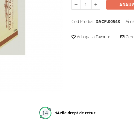
ADAUG
Cod Produs:
DACP.00548
Ai n
Adauga la Favorite
Cere 
14 zile drept de retur