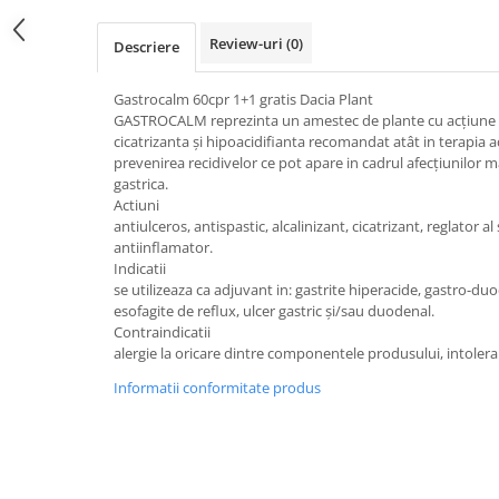
Calciu
Review-uri
(0)
Magneziu
Descriere
Fier
Gastrocalm 60cpr 1+1 gratis Dacia Plant
Multiminerale
GASTROCALM reprezinta un amestec de plante cu acţiune a
Multivitamine
cicatrizanta şi hipoacidifianta recomandat atât in terapia 
prevenirea recidivelor ce pot apare in cadrul afecţiunilor m
gastrica.
Actiuni
antiulceros, antispastic, alcalinizant, cicatrizant, reglator al 
antiinflamator.
Indicatii
se utilizeaza ca adjuvant in: gastrite hiperacide, gastro-du
esofagite de reflux, ulcer gastric şi/sau duodenal.
Contraindicatii
alergie la oricare dintre componentele produsului, intoleran
Informatii conformitate produs