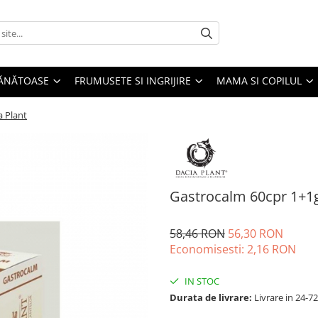
SĂNĂTOASE
FRUMUSETE SI INGRIJIRE
MAMA SI COPILUL
a Plant
Gastrocalm 60cpr 1+1g
58,46 RON
56,30 RON
Economisesti:
2,16
RON
IN STOC
Durata de livrare:
Livrare in 24-7