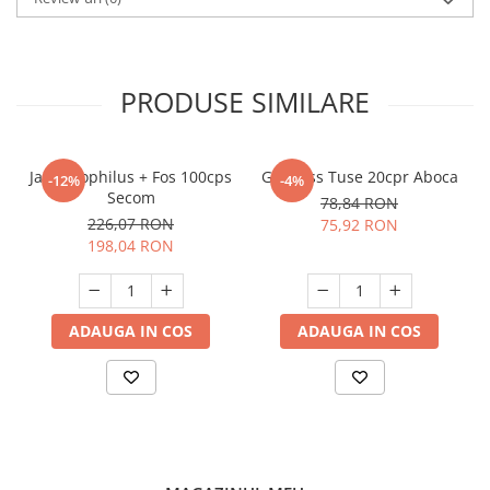
PRODUSE SIMILARE
Jarro Dophilus + Fos 100cps
Grintuss Tuse 20cpr Aboca
-12%
-4%
Secom
78,84 RON
226,07 RON
75,92 RON
198,04 RON
ADAUGA IN COS
ADAUGA IN COS