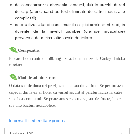
de concentrare si oboseala, ameteli, tiuit in urechi, dureri
de cap (atunci cand au fost eliminate de catre medic alte
complicatii)
este utilizat atunci cand mainile si picioarele sunt reci, in
durerile de la nivelul gambei (crampe musculare)
provocate de o circulatie locala deficitara.
Compozitie:
Fiecare fiola contine 1500 mg extract din frunze de Ginkgo Biloba
si miere.
Mod de administrare:
O data sau de doua ori pe zi, cate una sau doua fiole. Se perforeaza
capacul din latex al fiolei cu varful ascutit al paiului inclus in cutie
si se bea continutul. Se poate amesteca cu apa, suc de fructe, lapte
sau alte bauturi nealcoolice.
Informatii conformitate produs
Review-uri
(0)