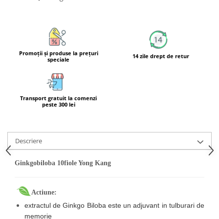
Calciu
Magneziu
Fier
Multiminerale
Promoţii şi produse la preţuri
14 zile drept de retur
Multivitamine
speciale
Transport gratuit la comenzi
peste 300 lei
Descriere
Ginkgobiloba 10fiole Yong Kang
Actiune:
extractul de Ginkgo Biloba este un adjuvant in tulburari de
memorie