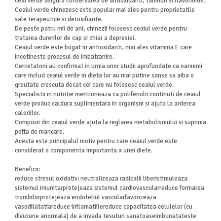
ceai verde asigura conservarea de antioxidanti, taninuri si flavonoide.
Ceaiul verde chinezesc este popular mai ales pentru proprietatile
sale terapeutice si detoxifiante.
De peste patru mii de ani, chinezii folosesc ceaiul verde pentru
tratarea durerilor de cap si chiar a depresiei.
Ceaiul verde este bogat in antioxidanti, mai ales vitamina E care
incetineste procesul de imbatranire.
Cercetatorii au confirmat in urma unor studii aprofundate ca oamenii
care includ ceaiul verde in dieta lor au mai putine sanse sa aiba o
greutate crescuta decat cei care nu folosesc ceaiul verde.
Specialistii in nutritie mentioneaza ca polifenolii continuti de ceaiul
verde produc caldura suplimentara in organism si ajuta la arderea
caloriilor.
Compusii din ceaiul verde ajuta la reglarea metabolismului si suprima
pofta de mancare.
Acesta este principalul motiv pentru care ceaiul verde este
considerat o componenta importanta a unei diete.
Beneficii:
reduce stresul oxidativ: neutralizeaza radicalii liberistimuleaza
sistemul imunitarprotejeaza sistemul cardiovascularreduce formarea
trombilorprotejeaza endoteliul vascularfavorizeaza
vasodilatatiareduce inflamatiilereduce capacitatea celulelor (cu
diviziune anormala) de a invada tesuturi sanatoaseimbunatateste