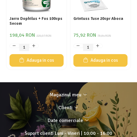
Jarro Dophilus + Fos 100cps
Grintuss Tuse 20cpr Aboca
Secom
198,04 RON
75,92 RON
226,07 RON
78,84 RON
Adauga in cos
Adauga in cos
Magazinul meu
Clienti
Date comerciale
Suport clienti
Luni - Vineri | 10:00 - 16:00