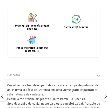
Calciu
Magneziu
Fier
Multiminerale
Promoţii şi produse la preţuri
14 zile drept de retur
Multivitamine
speciale
Transport gratuit la comenzi
peste 300 lei
Descriere
Ceaiul verde a fost descoperit de catre chinezi cu peste patru mii de
ani in urma si a fost utilizat inca din acea vreme gratie capacitatilor
sale naturale de vindecare.
Ceaiul verde provine din planta numita Carmellia Sinensis.
Spre deosebire de ceaiul negru care este complet oxidat, frunzele de