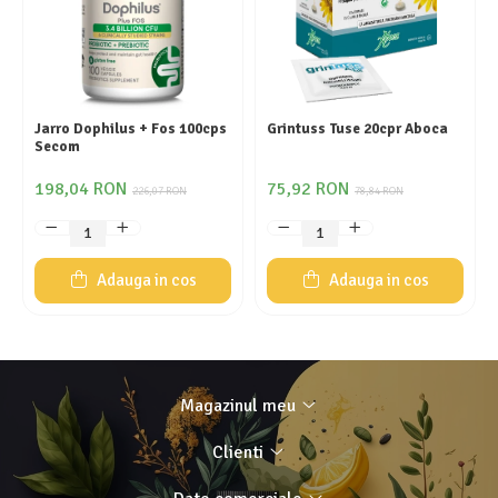
Jarro Dophilus + Fos 100cps
Grintuss Tuse 20cpr Aboca
Secom
198,04 RON
75,92 RON
226,07 RON
78,84 RON
Adauga in cos
Adauga in cos
Magazinul meu
Clienti