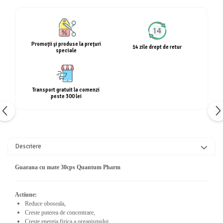
Calciu
Magneziu
Fier
Promoţii şi produse la preţuri
Multiminerale
14 zile drept de retur
speciale
Multivitamine
Transport gratuit la comenzi
peste 300 lei
Descriere
Guarana cu mate 30cps Quantum Pharm
Actiune:
Reduce oboseala,
Creste puterea de concentrare,
Creste energia fizica a organismului,