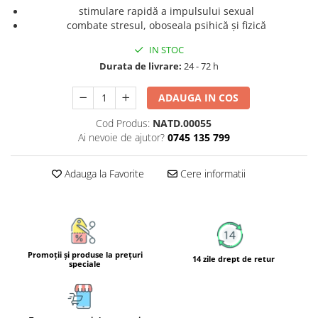
Calciu
stimulare rapidă a impulsului sexual
combate stresul, oboseala psihică şi fizică
Magneziu
Fier
IN STOC
Multiminerale
Durata de livrare:
24 - 72 h
Multivitamine
ADAUGA IN COS
Cod Produs:
NATD.00055
Ai nevoie de ajutor?
0745 135 799
Adauga la Favorite
Cere informatii
Promoţii şi produse la preţuri
14 zile drept de retur
speciale