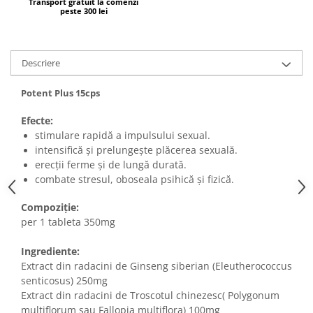
Transport gratuit la comenzi
peste 300 lei
Descriere
Potent Plus 15cps
Efecte:
stimulare rapidă a impulsului sexual.
intensifică şi prelungeşte plăcerea sexuală.
erecţii ferme şi de lungă durată.
combate stresul, oboseala psihică şi fizică.
Compoziție:
per 1 tableta 350mg
Ingrediente:
Extract din radacini de Ginseng siberian (Eleutherococcus
senticosus) 250mg
Extract din radacini de Troscotul chinezesc( Polygonum
multiflorum sau Fallopia multiflora) 100mg