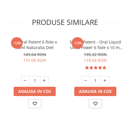
PRODUSE SIMILARE
Natural Potent 6 fiole x
Shenli Potent - Oral Liquid
-12%
-12%
10ml Naturalia Diet
Ultra Power 6 fiole x 10 ml
Oriental Herbal
149,64 RON
135,32 RON
131,08 RON
118,54 RON
ADAUGA IN COS
ADAUGA IN COS