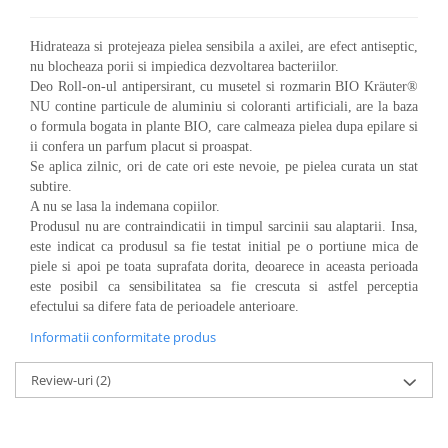
Hidrateaza si protejeaza pielea sensibila a axilei, are efect antiseptic,
nu blocheaza porii si impiedica dezvoltarea bacteriilor.
Deo Roll-on-ul antipersirant, cu musetel si rozmarin BIO Kräuter®
NU contine particule de aluminiu si coloranti artificiali, are la baza
o formula bogata in plante BIO, care calmeaza pielea dupa epilare si
ii confera un parfum placut si proaspat.
Se aplica zilnic, ori de cate ori este nevoie, pe pielea curata un stat
subtire.
A nu se lasa la indemana copiilor.
Produsul nu are contraindicatii in timpul sarcinii sau alaptarii. Insa,
este indicat ca produsul sa fie testat initial pe o portiune mica de
piele si apoi pe toata suprafata dorita, deoarece in aceasta perioada
este posibil ca sensibilitatea sa fie crescuta si astfel perceptia
efectului sa difere fata de perioadele anterioare.
Informatii conformitate produs
Review-uri
(2)