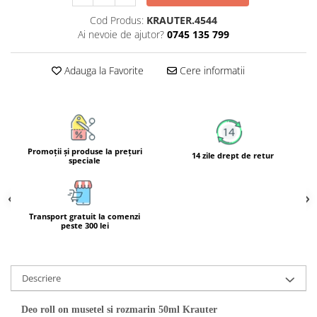
Calciu
Cod Produs:
KRAUTER.4544
Magneziu
Ai nevoie de ajutor?
0745 135 799
Fier
Multiminerale
Adauga la Favorite
Cere informatii
Multivitamine
Promoţii şi produse la preţuri
14 zile drept de retur
speciale
Transport gratuit la comenzi
peste 300 lei
Descriere
Deo roll on musetel si rozmarin 50ml Krauter