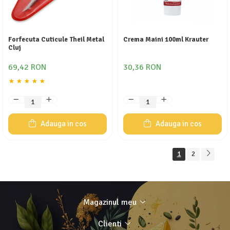
Forfecuta Cuticule Theil Metal
Crema Maini 100ml Krauter
Cluj
69,42 RON
30,36 RON
Adauga in cos
Adauga in cos
1
2
Magazinul meu
Clienti