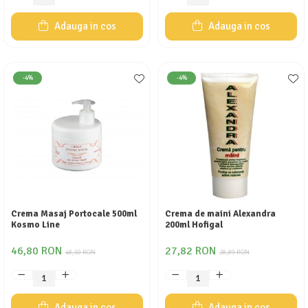
Adauga in cos
Adauga in cos
-4%
-4%
Crema Masaj Portocale 500ml
Crema de maini Alexandra
Kosmo Line
200ml Hofigal
46,80 RON
27,82 RON
48,60 RON
28,89 RON
Adauga in cos
Adauga in cos