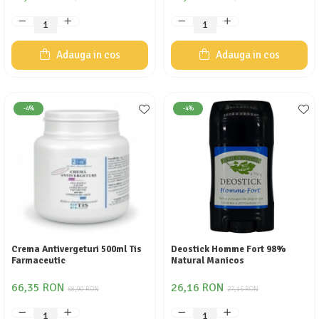
Adauga in cos
Adauga in cos
-4%
-4%
Crema Antivergeturi 500ml Tis
Deostick Homme Fort 98%
Farmaceutic
Natural Manicos
66,35 RON
26,16 RON
68,90 RON
27,16 RON