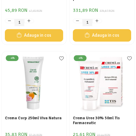
45,89 RON
331,89 RON
47,65 RON
378,87 RON
Adauga in cos
Adauga in cos
-4%
-4%
Crema Corp 250ml Viva Natura
Crema Uree 30% 50ml Tis
Farmaceutic
35,83 RON
21,61 RON
37,21 RON
22,44 RON