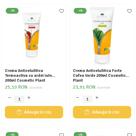
-4%
-4%
Crema Anticelulitica
Crema Anticelulitica Forte
Termoactiva cu ardei iute
Cafea Verde 200ml Cosmetic
200ml Cosmetic Plant
Plant
25,10 RON
23,91 RON
26,06 RON
24,83 RON
Adauga in cos
Adauga in cos
-4%
-4%