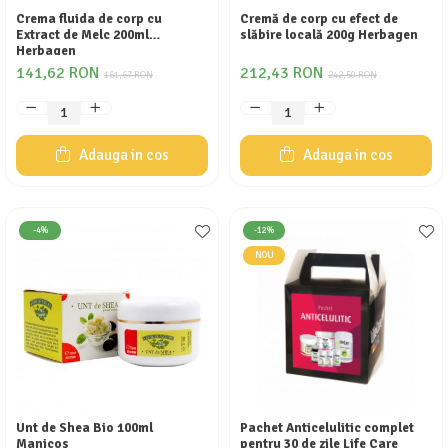
Calciu
Crema fluida de corp cu
Cremă de corp cu efect de
Extract de Melc 200ml
slăbire locală 200g Herbagen
Magneziu
Herbagen
Fier
141,62 RON
212,43 RON
161,67 RON
242,50 RON
Multiminerale
Multivitamine
Adauga in cos
Adauga in cos
-4%
-12%
NOU
Unt de Shea Bio 100ml
Pachet Anticelulitic complet
Manicos
pentru 30 de zile Life Care