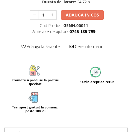
Durata de livrare:
24-72 h
Calciu
Magneziu
ADAUGA IN COS
Fier
Cod Produs:
GENN.00011
Multiminerale
Ai nevoie de ajutor?
0745 135 799
Multivitamine
Adauga la Favorite
Cere informatii
Promoţii şi produse la preţuri
14 zile drept de retur
speciale
Transport gratuit la comenzi
peste 300 lei