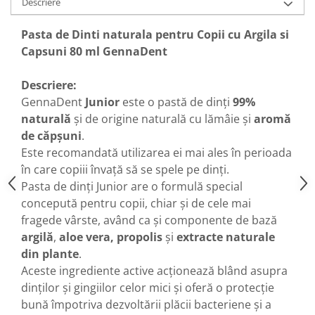
Descriere
Pasta de Dinti naturala pentru Copii cu Argila si
Capsuni 80 ml GennaDent
Descriere:
GennaDent
Junior
este o pastă de dinți
99%
naturală
şi de origine naturală cu lămâie și
aromă
de căpşuni
.
Este recomandată utilizarea ei mai ales în perioada
în care copiii învață să se spele pe dinți.
Pasta de dinți Junior are o formulă special
concepută pentru copii, chiar și de cele mai
fragede vârste, având ca și componente de bază
argilă
,
aloe vera, propolis
și
extracte naturale
din plante
.
Aceste ingrediente active acționează blând asupra
dinților și gingiilor celor mici și oferă o protecție
bună împotriva dezvoltării plăcii bacteriene și a