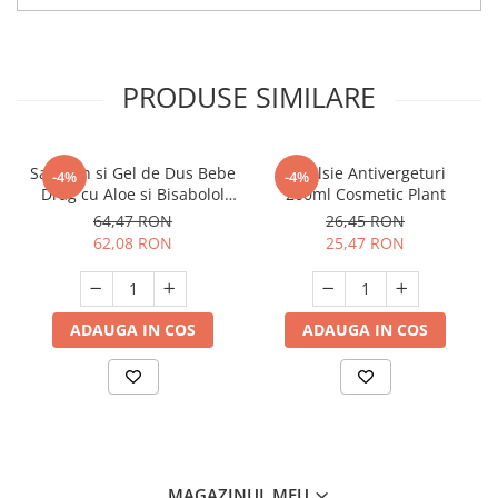
PRODUSE SIMILARE
Sampon si Gel de Dus Bebe
Emulsie Antivergeturi
-4%
-4%
Drag cu Aloe si Bisabolol
200ml Cosmetic Plant
500ml
64,47 RON
26,45 RON
62,08 RON
25,47 RON
ADAUGA IN COS
ADAUGA IN COS
MAGAZINUL MEU