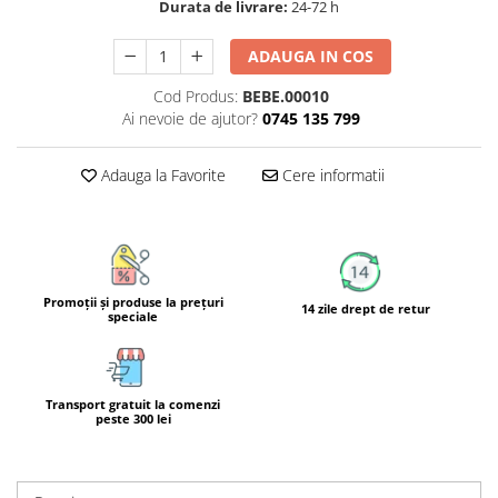
Durata de livrare:
24-72 h
Calciu
Magneziu
ADAUGA IN COS
Fier
Cod Produs:
BEBE.00010
Multiminerale
Ai nevoie de ajutor?
0745 135 799
Multivitamine
Adauga la Favorite
Cere informatii
Promoţii şi produse la preţuri
14 zile drept de retur
speciale
Transport gratuit la comenzi
peste 300 lei