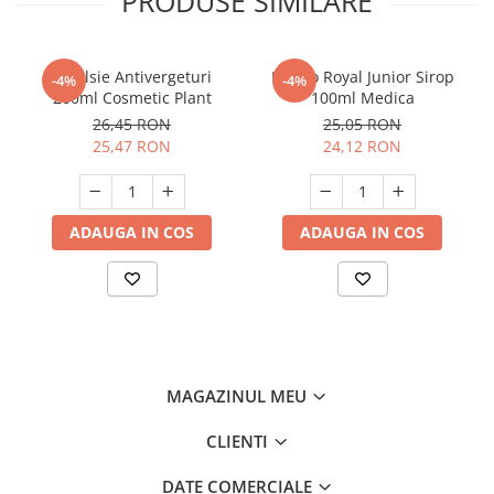
PRODUSE SIMILARE
Emulsie Antivergeturi
Imuno Royal Junior Sirop
-4%
-4%
200ml Cosmetic Plant
100ml Medica
26,45 RON
25,05 RON
25,47 RON
24,12 RON
ADAUGA IN COS
ADAUGA IN COS
MAGAZINUL MEU
CLIENTI
DATE COMERCIALE