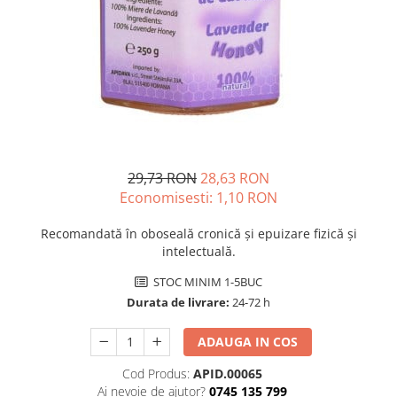
Unguente naturale
Îngrijire Păr
Neuro
Articulații și Mușchi
Balsam si masca de par
Depresie, Anxietate
Zona Intimă
Tratamente par
Memorie, Concentrare
Hemoroizi si Fisuri Anale
Vopsea de par naturala
Stres, Somn
Varice și Picioare Grele
Șampoane
Nutritie pentru Sportivi
Cosmetice pentru Barbati
Potenta, Prostata
Igiena Personală
Probleme Cardio-Vasculare,
29,73 RON
28,63 RON
Igiena Orală
Colesterol
Economisesti:
1,10
RON
Deodorante Naturale
Omega 3
Geluri de Dus
Recomandată în oboseală cronică și epuizare fizică și
Coenzima Q10
intelectuală.
Igiena Intimă
Slabire, Frumusete
Sapunuri naturale
STOC MINIM 1-5BUC
Vitamine si minerale
Protectie solara
Durata de livrare:
24-72 h
Energie, Oboseala
Cosmetice Naturale si Bio
Vitamine B
ADAUGA IN COS
Vitamina C
Cod Produs:
APID.00065
Vitamina D
Ai nevoie de ajutor?
0745 135 799