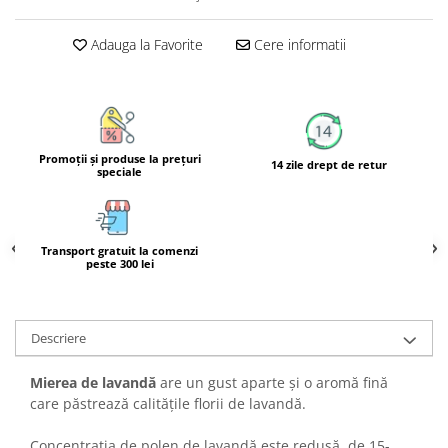
Calciu
Magneziu
Adauga la Favorite
Cere informatii
Fier
Multiminerale
Multivitamine
Promoţii şi produse la preţuri
14 zile drept de retur
speciale
Transport gratuit la comenzi
peste 300 lei
Descriere
Mierea de lavandă
are un gust aparte și o aromă fină
care păstrează calitățile florii de lavandă.
Concentrația de polen de lavandă este redusă, de 15-