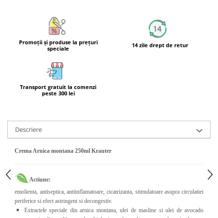
Calciu
Magneziu
Fier
Promoţii şi produse la preţuri
Multiminerale
14 zile drept de retur
speciale
Multivitamine
Transport gratuit la comenzi
peste 300 lei
Descriere
Crema Arnica montana 250ml Krauter
Actiune:
emolienta, antiseptica, antiinflamatoare, cicatrizanta, stimulatoare asupra circulatiei
periferice si efect astringent si decongestiv.
Extractele speciale din arnica montana, ulei de masline si ulei de avocado