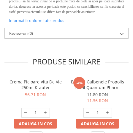
produsul sa fie testat initial pe o portiune mica de piele si apoi pe toata suprafata
dorita, deoarece in aceasta perioada este posibil ca sensibilitatea sa fie crescuta si
astfel perceptia efectului sa difere fata de perioadele anterioare.
Informatii conformitate produs
Review-uri
(0)
PRODUSE SIMILARE
Crema Picioare Vita De Vie
Balsam Galbenele Propolis
-4%
250ml Krauter
30ml Quantum Pharm
56,71 RON
11,80 RON
11,36 RON
ADAUGA IN COS
ADAUGA IN COS