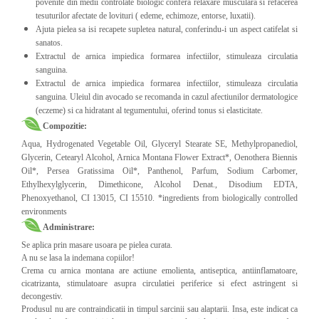
povenite din medii controlate biologic confera relaxare musculara si refacerea
tesuturilor afectate de lovituri ( edeme, echimoze, entorse, luxatii).
Ajuta pielea sa isi recapete supletea natural, conferindu-i un aspect catifelat si
sanatos.
Extractul de arnica impiedica formarea infectiilor, stimuleaza circulatia
sanguina.
Extractul de arnica impiedica formarea infectiilor, stimuleaza circulatia
sanguina. Uleiul din avocado se recomanda in cazul afectiunilor dermatologice
(eczeme) si ca hidratant al tegumentului, oferind tonus si elasticitate.
Compozitie:
Aqua, Hydrogenated Vegetable Oil, Glyceryl Stearate SE, Methylpropanediol,
Glycerin, Cetearyl Alcohol, Arnica Montana Flower Extract*, Oenothera Biennis
Oil*, Persea Gratissima Oil*, Panthenol, Parfum, Sodium Carbomer,
Ethylhexylglycerin, Dimethicone, Alcohol Denat., Disodium EDTA,
Phenoxyethanol, CI 13015, CI 15510. *ingredients from biologically controlled
environments
Administrare:
Se aplica prin masare usoara pe pielea curata.
A nu se lasa la indemana copiilor!
Crema cu arnica montana are actiune emolienta, antiseptica, antiinflamatoare,
cicatrizanta, stimulatoare asupra circulatiei periferice si efect astringent si
decongestiv.
Produsul nu are contraindicatii in timpul sarcinii sau alaptarii. Insa, este indicat ca