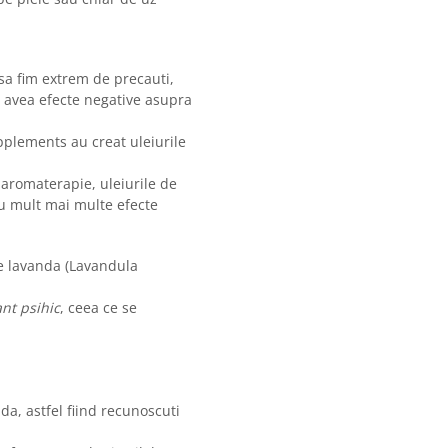
 sa fim extrem de precauti,
ot avea efecte negative asupra
pplements au creat uleiurile
 aromaterapie, uleiurile de
u mult mai multe efecte
e lavanda (Lavandula
nt psihic
, ceea ce se
da, astfel fiind recunoscuti