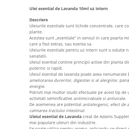
Calciu
Ulei esential de Lavanda 10ml uz intern
Magneziu
Fier
Descriere
Uleiurile esentiale sunt lichide concentrate, care 
Multiminerale
plante.
Multivitamine
Acestea sunt „esentiale” in sensul in care poarta mir
care a fost extras, sau esenta sa.
Uleiurile esentiale pentru uz intern sunt o solutie
sanatatii.
Uleiul esential contine principii active din planta d
puternic si rapid.
Uleiul esential de lavanda poate avea nenumarate b
ameliorarea durerilor, digestiei si al alergiilor
, pana
energie
.
Potrivit mai multor studii efectuate pe acest tip de 
activitati semnificative
antimicrobiale si antivirale
.
De asemenea are potential
antialergenic, efect de 
calmarea tractului intestinal.
Uleiul esential de Lavanda
creat de Adams Supplem
mai populare uleiuri din industrie.
Se poate utiliza pentru aroma, aplicandu-se direct 