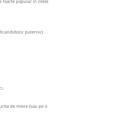
 foarte popular in zilele
ticandidozic puternic)
ci.
gurita de miere (sau pe o