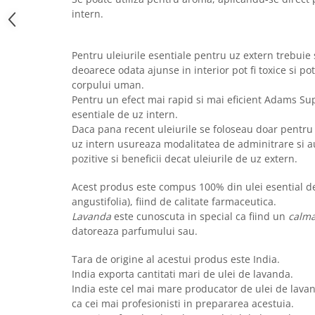
intern.
Pentru uleiurile esentiale pentru uz extern trebuie
deoarece odata ajunse in interior pot fi toxice si p
corpului uman.
Pentru un efect mai rapid si mai eficient Adams Su
esentiale de uz intern.
Daca pana recent uleiurile se foloseau doar pentru
uz intern usureaza modalitatea de adminitrare si a
pozitive si beneficii decat uleiurile de uz extern.
Acest produs este compus 100% din ulei esential d
angustifolia), fiind de calitate farmaceutica.
Lavanda
este cunoscuta in special ca fiind un
calma
datoreaza parfumului sau.
Tara de origine al acestui produs este India.
India exporta cantitati mari de ulei de lavanda.
India este cel mai mare producator de ulei de lavan
ca cei mai profesionisti in prepararea acestuia.