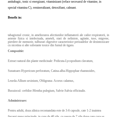
antitabagic, tonic si energizant, vitaminizant (reface necesarul de vitamine, in
special vitamina C), remineralizant, detoxifiant, calmant.
Benefic in:
tabagismul cronic, in ameliorarea afectiunilor inflamatorii ale cailor respiratorii, in
astenie fizica si intelectuala, ameteli, stari de neliniste, agitatie, tuse, migrene,
pierdere de memorie, tulburari digestive caracteristice perioadelor de dezintoxicare
cu nicotina si alte substante toxice din fumul de tigara.
Compozitie:
Extract natural din plante medicinale: Pedicuta-Lycopodium clavatum,
Sunatoare-Hypericum perforatum, Catina-alba-Hippophae rhamnoides,
Leurda-Allium ursinium, Obligeana- Acorus calamus,
Busuiocul- cerbilor-Mentha pulegium, Salvie-Salvia officinalis.
Administrare:
Pentru adulti, doza zilnica recomandata este de 3-6 capsule, cate 1-2 inaintea
fiecarei mese principale, in cure de 40 zile, cu pauza de 7 zile dupa care cura se