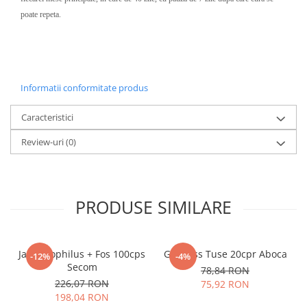
poate repeta.
Informatii conformitate produs
Caracteristici
Review-uri
(0)
PRODUSE SIMILARE
Jarro Dophilus + Fos 100cps
Grintuss Tuse 20cpr Aboca
-12%
-4%
Secom
78,84 RON
226,07 RON
75,92 RON
198,04 RON