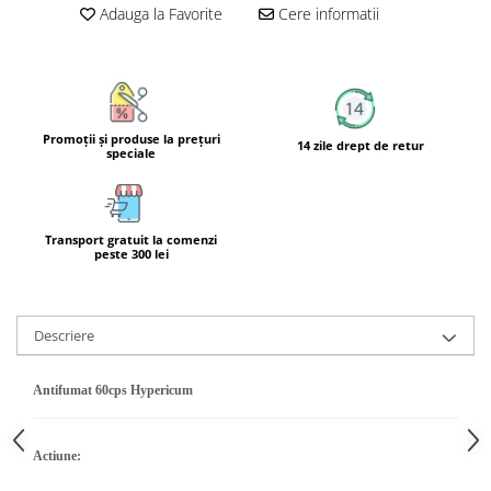
Adauga la Favorite
Cere informatii
Calciu
Magneziu
Fier
Multiminerale
Multivitamine
Promoţii şi produse la preţuri
14 zile drept de retur
speciale
Transport gratuit la comenzi
peste 300 lei
Descriere
Antifumat 60cps Hypericum
Actiune: