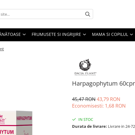
SĂNĂTOASE
FRUMUSETE SI INGRIJIRE
MAMA SI COPILUL
nt
Harpagophytum 60cpr 
45,47 RON
43,79 RON
Economisesti:
1,68
RON
IN STOC
Durata de livrare:
Livrare in 24-7