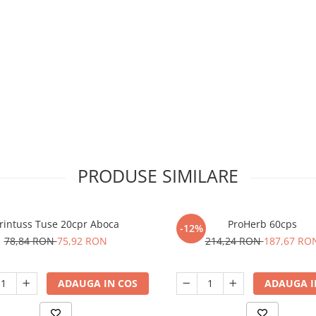
PRODUSE SIMILARE
rintuss Tuse 20cpr Aboca
ProHerb 60cps
-12%
78,84 RON
75,92 RON
214,24 RON
187,67 RO
ADAUGA IN COS
ADAUGA I