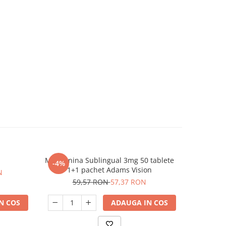
Melatonina Sublingual 3mg 50 tablete
Carti-Fle
-4%
-12%
1+1 pachet Adams Vision
c
N
59,57 RON
57,37 RON
14
N COS
ADAUGA IN COS