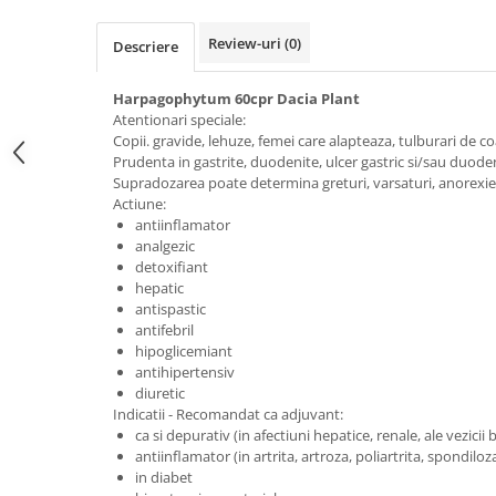
Calciu
Review-uri
(0)
Magneziu
Descriere
Fier
Harpagophytum 60cpr Dacia Plant
Multiminerale
Atentionari speciale:
Multivitamine
Copii. gravide, lehuze, femei care alapteaza, tulburari de c
Prudenta in gastrite, duodenite, ulcer gastric si/sau duode
Supradozarea poate determina greturi, varsaturi, anorexie, 
Actiune:
antiinflamator
analgezic
detoxifiant
hepatic
antispastic
antifebril
hipoglicemiant
antihipertensiv
diuretic
Indicatii - Recomandat ca adjuvant:
ca si depurativ (in afectiuni hepatice, renale, ale vezicii b
antiinflamator (in artrita, artroza, poliartrita, spondiloz
in diabet