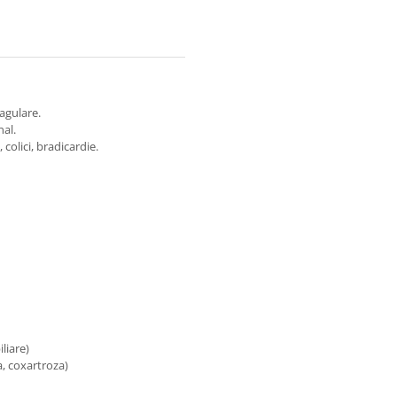
oagulare.
nal.
colici, bradicardie.
iliare)
a, coxartroza)