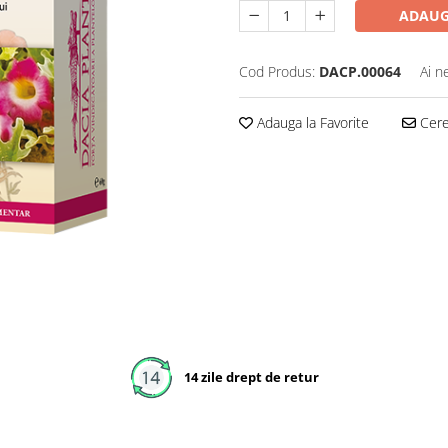
ADAUG
Cod Produs:
DACP.00064
Ai n
Adauga la Favorite
Cere 
14 zile drept de retur