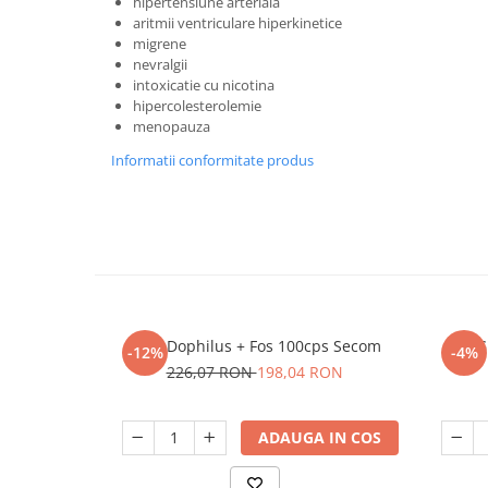
hipertensiune arteriala
aritmii ventriculare hiperkinetice
migrene
nevralgii
intoxicatie cu nicotina
hipercolesterolemie
menopauza
Informatii conformitate produs
Jarro Dophilus + Fos 100cps Secom
G
-12%
-4%
226,07 RON
198,04 RON
ADAUGA IN COS