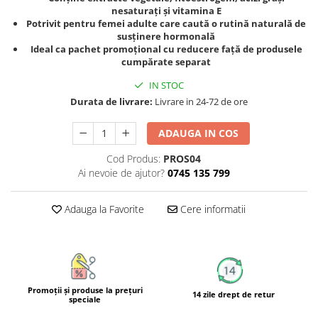
Calciu
nesaturați și vitamina E
Potrivit pentru femei adulte care caută o rutină naturală de
Magneziu
susținere hormonală
Fier
Ideal ca pachet promoțional cu reducere față de produsele
cumpărate separat
Multiminerale
Multivitamine
IN STOC
Durata de livrare:
Livrare in 24-72 de ore
ADAUGA IN COS
Cod Produs:
PROS04
Ai nevoie de ajutor?
0745 135 799
Adauga la Favorite
Cere informatii
Promoţii şi produse la preţuri
14 zile drept de retur
speciale