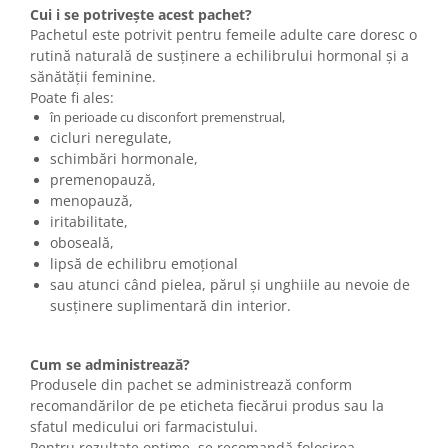
Cui i se potrivește acest pachet?
Pachetul este potrivit pentru femeile adulte care doresc o
rutină naturală de susținere a echilibrului hormonal și a
sănătății feminine.
Poate fi ales:
în perioade cu disconfort premenstrual,
cicluri neregulate,
schimbări hormonale,
premenopauză,
menopauză,
iritabilitate,
oboseală,
lipsă de echilibru emoțional
sau atunci când pielea, părul și unghiile au nevoie de
susținere suplimentară din interior.
Cum se administrează?
Produsele din pachet se administrează conform
recomandărilor de pe eticheta fiecărui produs sau la
sfatul medicului ori farmacistului.
Pentru rezultate optime, se recomandă folosirea