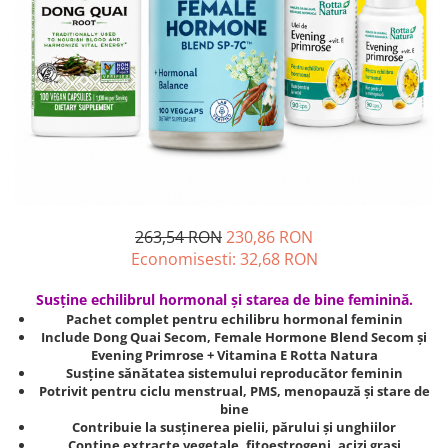
Unguente naturale
Îngrijire Păr
Neuro
Articulații și Mușchi
Balsam si masca de par
Depresie, Anxietate
Zona Intimă
Tratamente par
Memorie, Concentrare
Hemoroizi si Fisuri Anale
Vopsea de par naturala
Stres, Somn
Varice și Picioare Grele
Șampoane
Nutritie pentru Sportivi
Cosmetice pentru Barbati
Potenta, Prostata
Igiena Personală
Probleme Cardio-Vasculare,
Igiena Orală
Colesterol
263,54 RON
230,86 RON
Deodorante Naturale
Omega 3
Economisesti:
32,68
RON
Geluri de Dus
Coenzima Q10
Igiena Intimă
Slabire, Frumusete
Susține echilibrul hormonal și starea de bine feminină.
Sapunuri naturale
Pachet complet pentru echilibru hormonal feminin
Vitamine si minerale
Include Dong Quai Secom, Female Hormone Blend Secom și
Protectie solara
Evening Primrose + Vitamina E Rotta Natura
Energie, Oboseala
Cosmetice Naturale si Bio
Susține sănătatea sistemului reproducător feminin
Vitamine B
Potrivit pentru ciclu menstrual, PMS, menopauză și stare de
bine
Vitamina C
Contribuie la susținerea pielii, părului și unghiilor
Vitamina D
Conține extracte vegetale, fitoestrogeni, acizi grași