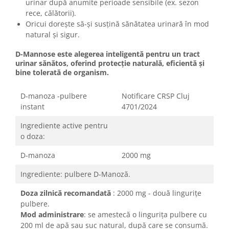
urinar după anumite perioade sensibile (ex. sezon
rece, călătorii).
Oricui dorește să-și susțină sănătatea urinară în mod
natural și sigur.
D-Mannose este alegerea inteligentă pentru un tract
urinar sănătos, oferind protecție naturală, eficientă și
bine tolerată de organism.
D-manoza -pulbere
Notificare CRSP Cluj
instant
4701/2024
Ingrediente active pentru
o doza:
D-manoza
2000 mg
Ingrediente: pulbere D-Manoză.
Doza zilnică recomandată
: 2000 mg - două lingurițe
pulbere.
Mod administrare
: se amestecă o lingurița pulbere cu
200 ml de apă sau suc natural, după care se consumă.