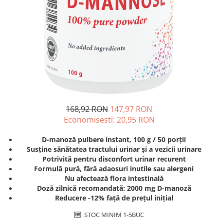
Unguente naturale
Îngrijire Păr
Neuro
Articulații și Mușchi
Balsam si masca de par
Depresie, Anxietate
Zona Intimă
Tratamente par
Memorie, Concentrare
Hemoroizi si Fisuri Anale
Vopsea de par naturala
Stres, Somn
Varice și Picioare Grele
Șampoane
Nutritie pentru Sportivi
Cosmetice pentru Barbati
Potenta, Prostata
Igiena Personală
Probleme Cardio-Vasculare,
Igiena Orală
Colesterol
168,92 RON
147,97 RON
Deodorante Naturale
Omega 3
Economisesti:
20,95
RON
Geluri de Dus
Coenzima Q10
D-manoză pulbere instant, 100 g / 50 porții
Igiena Intimă
Slabire, Frumusete
Susține sănătatea tractului urinar și a vezicii urinare
Sapunuri naturale
Potrivită pentru disconfort urinar recurent
Vitamine si minerale
Protectie solara
Formulă pură, fără adaosuri inutile sau alergeni
Energie, Oboseala
Nu afectează flora intestinală
Cosmetice Naturale si Bio
Vitamine B
Doză zilnică recomandată: 2000 mg D-manoză
Reducere -12% față de prețul inițial
Vitamina C
Vitamina D
STOC MINIM 1-5BUC