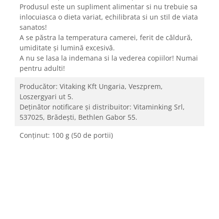
Produsul este un supliment alimentar si nu trebuie sa
inlocuiasca o dieta variat, echilibrata si un stil de viata
sanatos!
A se păstra la temperatura camerei, ferit de căldură,
umiditate şi lumină excesivă.
A nu se lasa la indemana si la vederea copiilor! Numai
pentru adulti!
Producător: Vitaking Kft Ungaria, Veszprem,
Loszergyari ut 5.
Deținător notificare și distribuitor: Vitaminking Srl,
537025, Brădești, Bethlen Gabor 55.
Conţinut: 100 g (50 de portii)