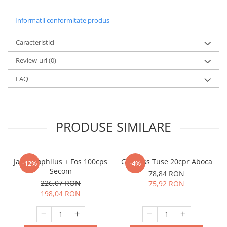
Informatii conformitate produs
Caracteristici
Review-uri
(0)
FAQ
PRODUSE SIMILARE
Jarro Dophilus + Fos 100cps
Grintuss Tuse 20cpr Aboca
-12%
-4%
Secom
78,84 RON
226,07 RON
75,92 RON
198,04 RON