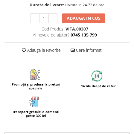
Calciu
Durata de livrare:
Livrare in 24-72 de ore
Magneziu
ADAUGA IN COS
Fier
Multiminerale
Cod Produs:
VITA.00307
Ai nevoie de ajutor?
0745 135 799
Multivitamine
Adauga la Favorite
Cere informatii
Promoţii şi produse la preţuri
14 zile drept de retur
speciale
Transport gratuit la comenzi
peste 300 lei