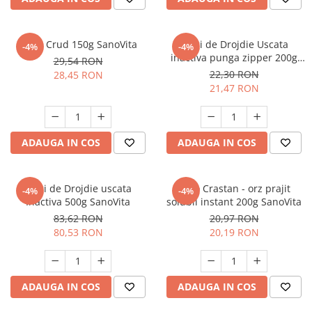
Fistic Crud 150g SanoVita
Fulgi de Drojdie Uscata
-4%
-4%
inactiva punga zipper 200g
29,54 RON
SanoVita
22,30 RON
28,45 RON
21,47 RON
ADAUGA IN COS
ADAUGA IN COS
Fulgi de Drojdie uscata
Orzo Crastan - orz prajit
-4%
-4%
Inactiva 500g SanoVita
solubil instant 200g SanoVita
83,62 RON
20,97 RON
80,53 RON
20,19 RON
ADAUGA IN COS
ADAUGA IN COS