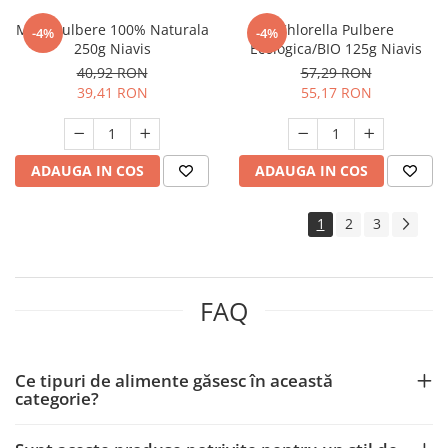
MSM Pulbere 100% Naturala
Chlorella Pulbere
-4%
-4%
250g Niavis
Ecologica/BIO 125g Niavis
40,92 RON
57,29 RON
39,41 RON
55,17 RON
ADAUGA IN COS
ADAUGA IN COS
1
2
3
FAQ
Ce tipuri de alimente găsesc în această
categorie?