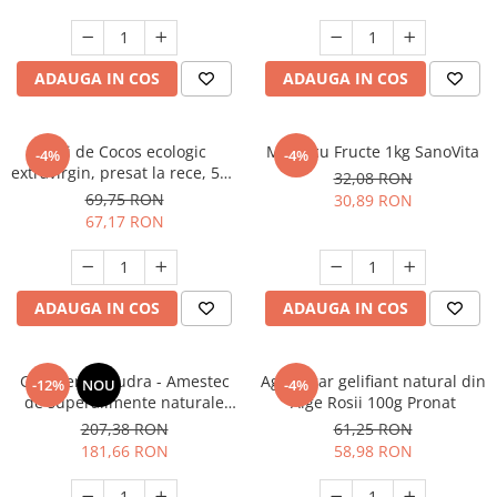
Calciu
Magneziu
Fier
ADAUGA IN COS
ADAUGA IN COS
Multiminerale
Multivitamine
Ulei de Cocos ecologic
Musli cu Fructe 1kg SanoVita
-4%
-4%
extravirgin, presat la rece, 500
32,08 RON
ml SanoVita
69,75 RON
30,89 RON
67,17 RON
ADAUGA IN COS
ADAUGA IN COS
Greenerals pudra - Amestec
Agar Agar gelifiant natural din
-12%
NOU
-4%
de superalimente naturale
Alge Rosii 100g Pronat
300g Faunus Plant
207,38 RON
61,25 RON
181,66 RON
58,98 RON