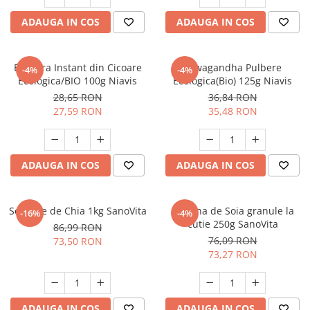
ADAUGA IN COS
ADAUGA IN COS
Bautura Instant din Cicoare
Aswagandha Pulbere
-4%
-4%
Ecologica/BIO 100g Niavis
Ecologica(Bio) 125g Niavis
28,65 RON
36,84 RON
27,59 RON
35,48 RON
ADAUGA IN COS
ADAUGA IN COS
Seminte de Chia 1kg SanoVita
Lecitina de Soia granule la
-16%
-4%
cutie 250g SanoVita
86,99 RON
76,09 RON
73,50 RON
73,27 RON
ADAUGA IN COS
ADAUGA IN COS