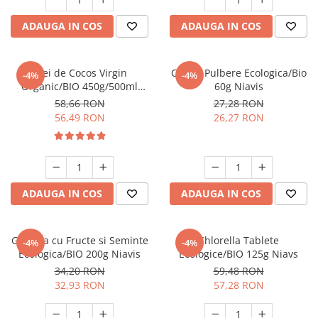
ADAUGA IN COS
ADAUGA IN COS
Ulei de Cocos Virgin
Catina Pulbere Ecologica/Bio
-4%
-4%
Organic/BIO 450g/500ml
60g Niavis
Niavis
58,66 RON
27,28 RON
56,49 RON
26,27 RON
ADAUGA IN COS
ADAUGA IN COS
Granola cu Fructe si Seminte
Chlorella Tablete
-4%
-4%
Ecologica/BIO 200g Niavis
Ecologice/BIO 125g Niavs
34,20 RON
59,48 RON
32,93 RON
57,28 RON