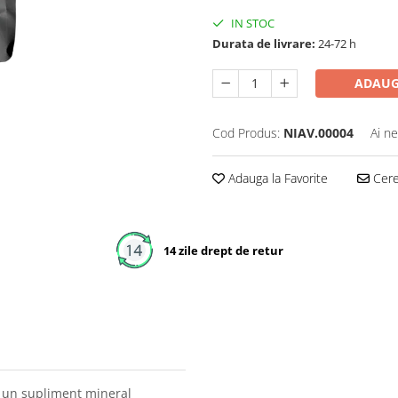
IN STOC
Durata de livrare:
24-72 h
ADAUG
Cod Produs:
NIAV.00004
Ai ne
Adauga la Favorite
Cere 
14 zile drept de retur
e un supliment mineral