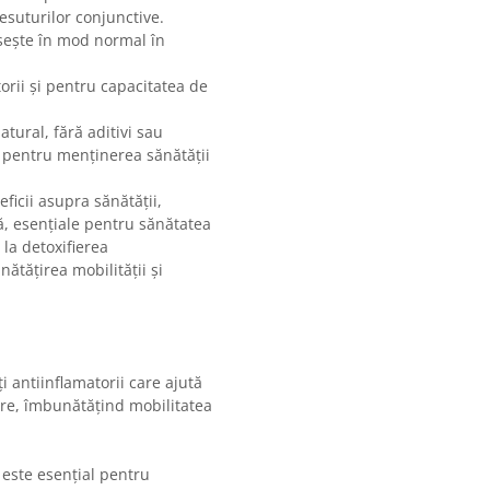
țesuturilor conjunctive.
sește în mod normal în
orii și pentru capacitatea de
tural, fără aditivi sau
t pentru menținerea sănătății
icii asupra sănătății,
nă, esențiale pentru sănătatea
 la detoxifierea
ătățirea mobilității și
 antiinflamatorii care ajută
are, îmbunătățind mobilitatea
ste esențial pentru