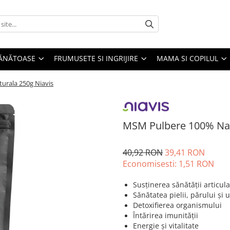
SĂNĂTOASE
FRUMUSETE SI INGRIJIRE
MAMA SI COPILUL
urala 250g Niavis
MSM Pulbere 100% Nat
40,92 RON
39,41 RON
Economisesti:
1,51
RON
Susținerea sănătății articul
Sănătatea pielii, părului și 
Detoxifierea organismului
Întărirea imunității
Energie și vitalitate