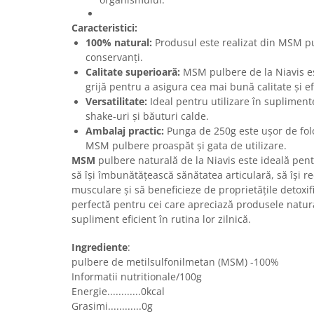
Caracteristici:
100% natural:
Produsul este realizat din MSM pur
conservanți.
Calitate superioară:
MSM pulbere de la Niavis es
grijă pentru a asigura cea mai bună calitate și ef
Versatilitate:
Ideal pentru utilizare în supliment
shake-uri și băuturi calde.
Ambalaj practic:
Punga de 250g este ușor de folo
MSM pulbere proaspăt și gata de utilizare.
MSM
pulbere naturală de la Niavis este ideală pen
să își îmbunătățească sănătatea articulară, să își re
musculare și să beneficieze de proprietățile detoxi
perfectă pentru cei care apreciază produsele natur
supliment eficient în rutina lor zilnică.
Ingrediente
:
pulbere de metilsulfonilmetan (MSM) -100%
Informatii nutritionale/100g
Energie............0kcal
Grasimi............0g