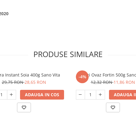
2020
PRODUSE SIMILARE
a Instant Soia 400g Sano Vita
Fulgi Ovaz Fortin 500g Sano
-4%
29,75 RON
28,65 RON
12,32 RON
11,86 RON
ADAUGA IN COS
ADAUGA I