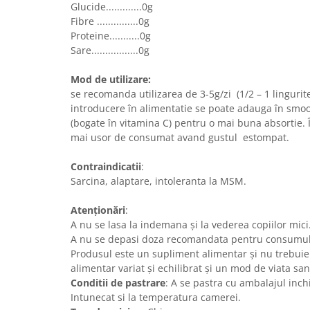
Glucide.............0g
Fibre ...............0g
Proteine...........0g
Sare.................0g
Mod de utilizare:
se recomanda utilizarea de 3-5g/zi (1/2 – 1 lingurit
introducere în alimentatie se poate adauga în smoo
(bogate în vitamina C) pentru o mai buna absortie.
mai usor de consumat avand gustul estompat.
Contraindicatii
:
Sarcina, alaptare, intoleranta la MSM.
Atenţionări
:
A nu se lasa la indemana şi la vederea copiilor mici
A nu se depasi doza recomandata pentru consumul 
Produsul este un supliment alimentar şi nu trebuie
alimentar variat şi echilibrat şi un mod de viata san
Conditii de pastrare
: A se pastra cu ambalajul inchi
Intunecat si la temperatura camerei.