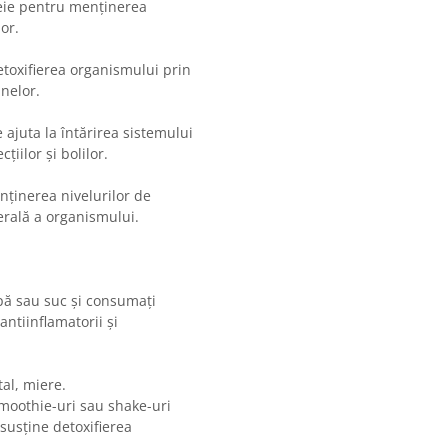
heie pentru menținerea
lor.
toxifierea organismului prin
inelor.
juta la întărirea sistemului
iilor și bolilor.
ținerea nivelurilor de
erală a organismului.
pă sau suc și consumați
antiinflamatorii și
al, miere.
oothie-uri sau shake-uri
susține detoxifierea