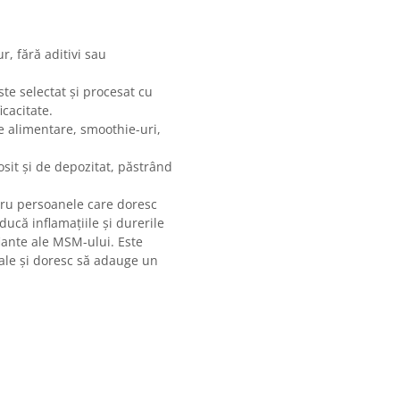
, fără aditivi sau
te selectat și procesat cu
icacitate.
e alimentare, smoothie-uri,
sit și de depozitat, păstrând
tru persoanele care doresc
ducă inflamațiile și durerile
fiante ale MSM-ului. Este
ale și doresc să adauge un