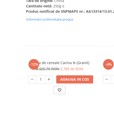
Tara de origine:
China
Cantitate netă:
250g e
Produs notificat de SNPMAPS nr.: AA13314/13.01.
Informatii conformitate produs
Moara de cereale Carina N (Granit)
Bautur
-12%
-4%
4.325,75 RON
3.789,36 RON
ADAUGA IN COS