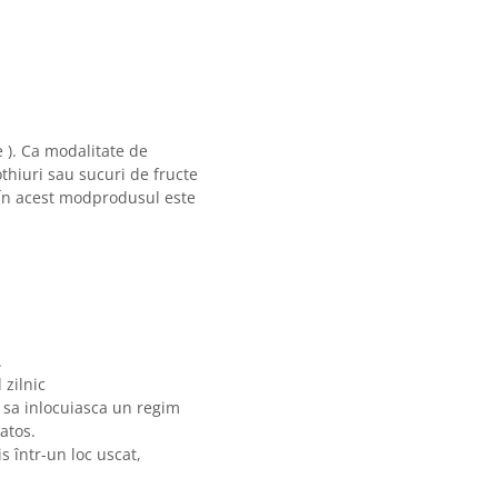
e ). Ca modalitate de
thiuri sau sucuri de fructe
 În acest modprodusul este
.
zilnic
 sa inlocuiasca un regim
atos.
s într-un loc uscat,