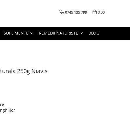
0745 135 799
0,00
SUPLIMENTE
REMEDII NATURISTE
BLOG
urala 250g Niavis
are
unghiilor