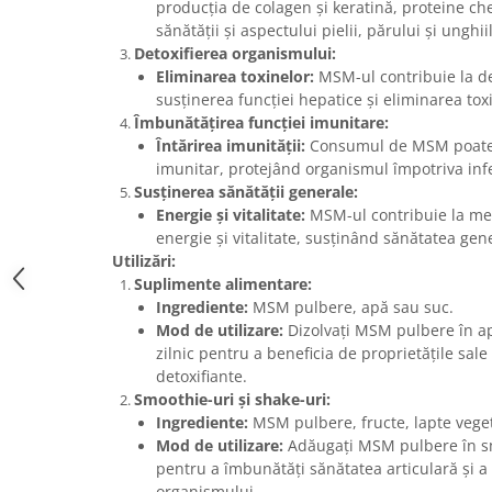
producția de colagen și keratină, proteine c
sănătății și aspectului pielii, părului și unghii
Detoxifierea organismului:
Eliminarea toxinelor:
MSM-ul contribuie la de
susținerea funcției hepatice și eliminarea tox
Îmbunătățirea funcției imunitare:
Întărirea imunității:
Consumul de MSM poate a
imunitar, protejând organismul împotriva infecț
Susținerea sănătății generale:
Energie și vitalitate:
MSM-ul contribuie la men
energie și vitalitate, susținând sănătatea gen
Utilizări:
Suplimente alimentare:
Ingrediente:
MSM pulbere, apă sau suc.
Mod de utilizare:
Dizolvați MSM pulbere în a
zilnic pentru a beneficia de proprietățile sale 
detoxifiante.
Smoothie-uri și shake-uri:
Ingrediente:
MSM pulbere, fructe, lapte veget
Mod de utilizare:
Adăugați MSM pulbere în sm
pentru a îmbunătăți sănătatea articulară și a 
organismului.