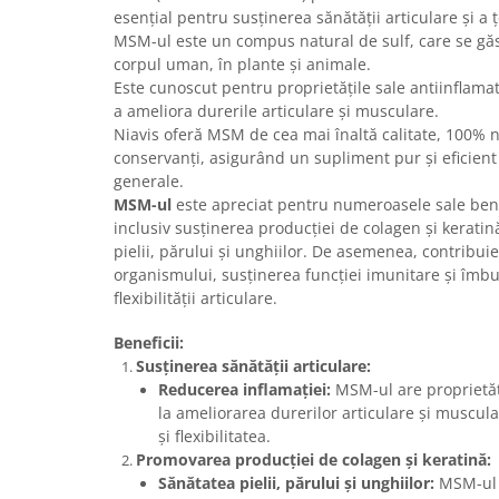
Calciu
esențial pentru susținerea sănătății articulare și a 
MSM-ul este un compus natural de sulf, care se gă
Magneziu
corpul uman, în plante și animale.
Fier
Este cunoscut pentru proprietățile sale antiinflamat
Multiminerale
a ameliora durerile articulare și musculare.
Multivitamine
Niavis oferă MSM de cea mai înaltă calitate, 100% na
conservanți, asigurând un supliment pur și eficien
generale.
MSM-ul
este apreciat pentru numeroasele sale benef
inclusiv susținerea producției de colagen și kerati
pielii, părului și unghiilor. De asemenea, contribuie
organismului, susținerea funcției imunitare și îmbun
flexibilității articulare.
Beneficii:
Susținerea sănătății articulare:
Reducerea inflamației:
MSM-ul are proprietăți
la ameliorarea durerilor articulare și muscul
și flexibilitatea.
Promovarea producției de colagen și keratină:
Sănătatea pielii, părului și unghiilor:
MSM-ul e