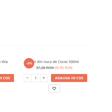
 Vita
Ulei din nuca de Cocos 500ml
Ulei 
-4%
-4%
37,28 RON
35,90 RON
2
N COS
ADAUGA IN COS