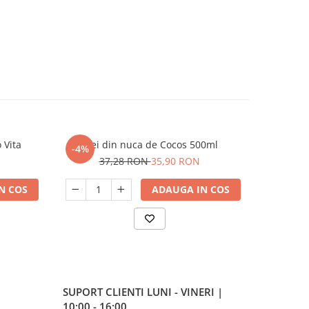
 Vita
Ulei din nuca de Cocos 500ml
Ulei 
-4%
-4%
37,28 RON
35,90 RON
2
N COS
ADAUGA IN COS
SUPORT CLIENTI
LUNI - VINERI |
10:00 - 16:00