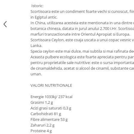
Calciu
Istoric:
Scortisoara este un condiment foarte vechi si cunoscut, fiin
Magneziu
in Egiptul antic.
Fier
In China, utilizarea acesteia este mentionata in una dintre 
Multiminerale
botanica chineza, datata in jurul anului 2.700 i.Hr. Scortis
marfuri tranzactionate intre Orientul Apropiat si Europa.
Multivitamine
Scortisoara Ceylon, este coaja uscata a unui copac vesnic v
Lanka.
Specia ceylon este mai dulce, mai subtila si mai rafinata de
Aceasta pulbere ecologica este foarte apreciata pentru par
pentru proprietatile sale nutritive: este o sursa importanta 
de cinamaldehida, acetat si alcool de cinamil, substante car
uman.
VALORI NUTRITIONALE
Energie 1033kj/ 237 kcal
Grasimi 1,2 g
Acizi grasi saturati 0,3 g
Carbohidrati 81 g
Fibre alimentare 53 g
Zaharuri 2,2 g
Proteine 4 g