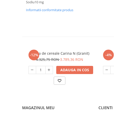
Sodiu10 mg
Informatii conformitate produs
Moara de cereale Carina N (Granit)
Bautur
-12%
-4%
4.325,75 RON
3.789,36 RON
ADAUGA IN COS
MAGAZINUL MEU
CLIENTI