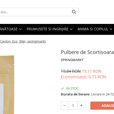
SĂNĂTOASE
FRUMUSETE SI INGRIJIRE
MAMA SI COPILUL
 Ceylon, Eco, 50gr, springmarkt
Pulbere de Scortisoara
SPRINGMARKT
19,84 RON
19,11 RON
Economisesti:
0,73
RON
IN STOC
Durata de livrare:
Livrare in 24-7
ADAUG