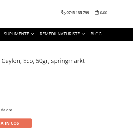
0745 135 799
0,00
SUPLIMENTE
REMEDII NATURISTE
BLOG
 Ceylon, Eco, 50gr, springmarkt
2 de ore
A IN COS