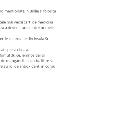
d mentionata in Biblie si folosita
cele mai vechi carti de medicina
oara a devenit una dintre primele
erde ce provine din insula Sri
cat specia clasica.
fumul dulce, lemnos dar si
de mangan, fier, calciu, fibre si
e au rol de antioxidanti in corpul