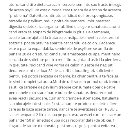
atunci cand tii o dieta saraca in cereale, seminte sau fructe intregi,
de aceea psyllium este o modalitate usoara de a scapa de aceasta
“problema”.Datorita continutului ridicat de fibre spongioase,
taratele de psyllium reduc pofta de mancare, imbunatatesc
digestia si detoxifica organismul, fiind o alegere sanatoasa atunci
cand vrem sa scapam de kilogramele in plus. De asemenea,
aceste tarate ajuta si la tratarea constipatiei, mentin colesterolul
scazut si pot sa previna aparitia cancerului de colon. Deoarece
este o planta expandabila, semintele de psyllium se umfla de
pana la 20 de ori atunci cand sunt amestecate cu apa, mentinand
senzatia de satietate pentru mult timp, ajutand astfel la pierderea
in greutate. Nici cand vine vorba de calorii nu este de neglijat,
deoarece contine doar 32 de calorii la doua linguri, suficiente
pentru a-ti potoli senzatia de foame, ba chiar pentru a te face sa
te simti complet saturata.Mod de utilizare: In primul rand, trebuie
sa stii ca taratele de psyllium trebuie consumate doar de catre
persoanele cu o stare foarte buna de sanatate, deoarece pot
avea reactii secundare, cum ar fi: crampele stomacale, flatulenta
sau blocajele intestinale. Exista anumite produse de detoxifiere
care au la baza aceste tarate, dar care te avertizeaza ca TREBUIE
sa bei neaparat 2 litri de apa pe parcursul acestei cure, din care un
pahar de 150 ml imediat dupa doza recomandata (de obicei, 1
lingura de tarate dimineata, pe stomacul gol), pentru evitarea