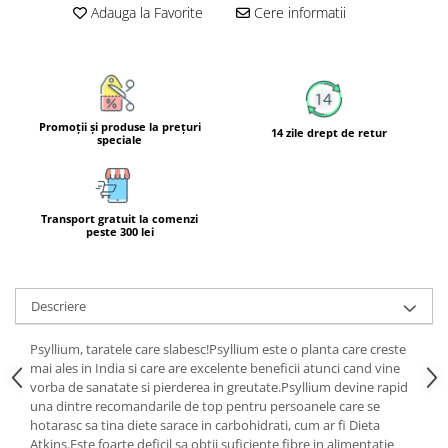
Adauga la Favorite
Cere informatii
Calciu
Magneziu
Fier
Multiminerale
Multivitamine
Promoţii şi produse la preţuri
14 zile drept de retur
speciale
Transport gratuit la comenzi
peste 300 lei
Descriere
Psyllium, taratele care slabesc!Psyllium este o planta care creste
mai ales in India si care are excelente beneficii atunci cand vine
vorba de sanatate si pierderea in greutate.Psyllium devine rapid
una dintre recomandarile de top pentru persoanele care se
hotarasc sa tina diete sarace in carbohidrati, cum ar fi Dieta
Atkins.Este foarte deficil sa obtii suficiente fibre in alimentatie