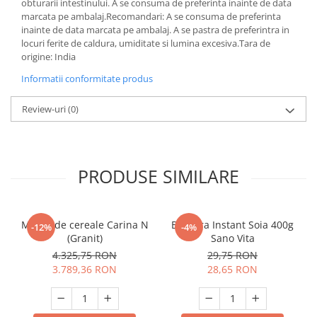
obturarii intestinului. A se consuma de preferinta inainte de data
marcata pe ambalaj.Recomandari: A se consuma de preferinta
inainte de data marcata pe ambalaj. A se pastra de preferintra in
locuri ferite de caldura, umiditate si lumina excesiva.Tara de
origine: India
Informatii conformitate produs
Review-uri
(0)
PRODUSE SIMILARE
Moara de cereale Carina N
Bautura Instant Soia 400g
-12%
-4%
(Granit)
Sano Vita
4.325,75 RON
29,75 RON
3.789,36 RON
28,65 RON