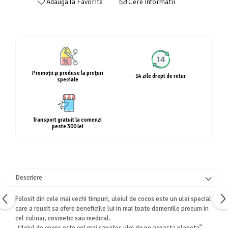
Adauga la Favorite
Cere informatii
Calciu
Magneziu
Fier
Multiminerale
Multivitamine
Promoţii şi produse la preţuri
14 zile drept de retur
speciale
Transport gratuit la comenzi
peste 300 lei
Descriere
Folosit din cele mai vechi timpuri, uleiul de cocos este un ulei special
care a reusit sa ofere beneficiile lui in mai toate domeniile precum in
cel culinar, cosmetic sau medical.
„Uleiul de cocos este cel mai sanatos ulei de pe aceasta planeta”