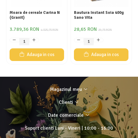
Moara de cereale Carina N
Bautura Instant Soia 400g
(Granit)
Sano Vita
3.789,36 RON
28,65 RON
4.325,75 RON
29,75 RON
Adauga in cos
Adauga in cos
Magazinul meu
Clienti
Date comerciale
Suport clienti
Luni - Vineri | 10:00 - 16:00