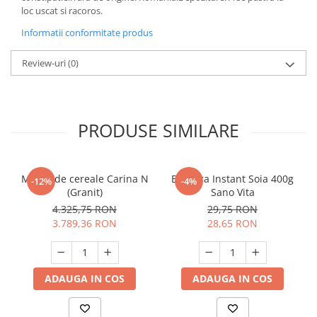
loc uscat si racoros.
Informatii conformitate produs
Review-uri
(0)
PRODUSE SIMILARE
Moara de cereale Carina N
Bautura Instant Soia 400g
-12%
-4%
(Granit)
Sano Vita
4.325,75 RON
29,75 RON
3.789,36 RON
28,65 RON
ADAUGA IN COS
ADAUGA IN COS