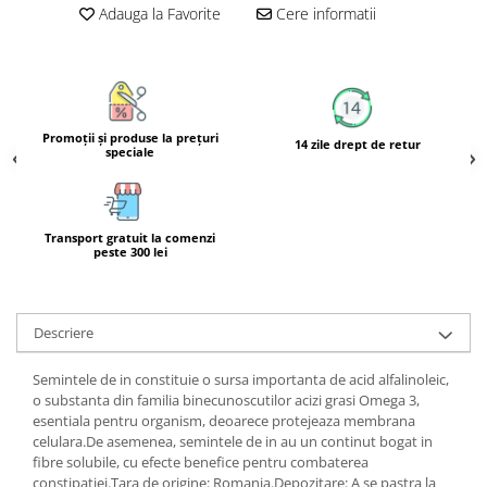
Adauga la Favorite
Cere informatii
Calciu
Magneziu
Fier
Multiminerale
Multivitamine
Promoţii şi produse la preţuri
14 zile drept de retur
speciale
Transport gratuit la comenzi
peste 300 lei
Descriere
Semintele de in constituie o sursa importanta de acid alfalinoleic,
o substanta din familia binecunoscutilor acizi grasi Omega 3,
esentiala pentru organism, deoarece protejeaza membrana
celulara.De asemenea, semintele de in au un continut bogat in
fibre solubile, cu efecte benefice pentru combaterea
constipatiei.Tara de origine: Romania.Depozitare: A se pastra la