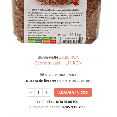
Unguente naturale
Îngrijire Păr
Neuro
Articulații și Mușchi
Balsam si masca de par
Depresie, Anxietate
Zona Intimă
Tratamente par
Memorie, Concentrare
Hemoroizi si Fisuri Anale
Vopsea de par naturala
Stres, Somn
Varice și Picioare Grele
Șampoane
Nutritie pentru Sportivi
Cosmetice pentru Barbati
Potenta, Prostata
Igiena Personală
Probleme Cardio-Vasculare,
Igiena Orală
Colesterol
29,96 RON
28,85 RON
Deodorante Naturale
Economisesti:
1,11
RON
Omega 3
Geluri de Dus
Coenzima Q10
STOC MINIM 1-5BUC
Igiena Intimă
Slabire, Frumusete
Durata de livrare:
Livrare in 24-72 de ore
Sapunuri naturale
Vitamine si minerale
Protectie solara
ADAUGA IN COS
Energie, Oboseala
Cosmetice Naturale si Bio
Vitamine B
Cod Produs:
ADAM.00350
Ai nevoie de ajutor?
0745 135 799
Vitamina C
Vitamina D