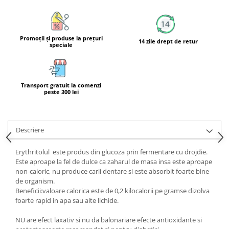
Calciu
Magneziu
Fier
Promoţii şi produse la preţuri
14 zile drept de retur
speciale
Multiminerale
Multivitamine
Transport gratuit la comenzi
peste 300 lei
Descriere
Erythritolul este produs din glucoza prin fermentare cu drojdie.
Este aproape la fel de dulce ca zaharul de masa insa este aproape
non-caloric, nu produce carii dentare si este absorbit foarte bine
de organism.
Beneficii:valoare calorica este de 0,2 kilocalorii pe gramse dizolva
foarte rapid in apa sau alte lichide.
NU are efect laxativ si nu da balonariare efecte antioxidante si