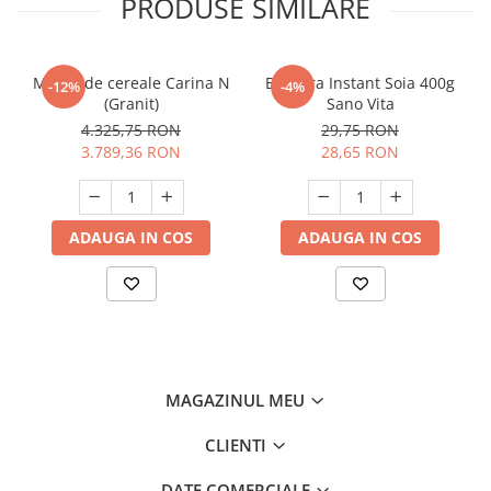
PRODUSE SIMILARE
Moara de cereale Carina N
Bautura Instant Soia 400g
-12%
-4%
(Granit)
Sano Vita
4.325,75 RON
29,75 RON
3.789,36 RON
28,65 RON
ADAUGA IN COS
ADAUGA IN COS
MAGAZINUL MEU
CLIENTI
DATE COMERCIALE