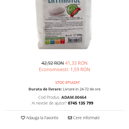
Unguente naturale
Îngrijire Păr
Neuro
Articulații și Mușchi
Balsam si masca de par
Depresie, Anxietate
Zona Intimă
Tratamente par
Memorie, Concentrare
Hemoroizi si Fisuri Anale
Vopsea de par naturala
Stres, Somn
Varice și Picioare Grele
Șampoane
Nutritie pentru Sportivi
Cosmetice pentru Barbati
Potenta, Prostata
Igiena Personală
Probleme Cardio-Vasculare,
Igiena Orală
Colesterol
42,92 RON
41,33 RON
Deodorante Naturale
Economisesti:
1,59
RON
Omega 3
Geluri de Dus
Coenzima Q10
STOC EPUIZAT
Igiena Intimă
Slabire, Frumusete
Durata de livrare:
Livrare in 24-72 de ore
Sapunuri naturale
Vitamine si minerale
Cod Produs:
ADAM.00464
Protectie solara
Ai nevoie de ajutor?
0745 135 799
Energie, Oboseala
Cosmetice Naturale si Bio
Vitamine B
Adauga la Favorite
Cere informatii
Vitamina C
Vitamina D