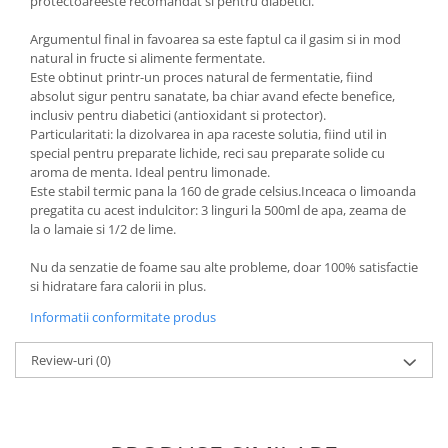
protectoareeste recomandat si pentru diabetici.
Argumentul final in favoarea sa este faptul ca il gasim si in mod
natural in fructe si alimente fermentate.
Este obtinut printr-un proces natural de fermentatie, fiind
absolut sigur pentru sanatate, ba chiar avand efecte benefice,
inclusiv pentru diabetici (antioxidant si protector).
Particularitati: la dizolvarea in apa raceste solutia, fiind util in
special pentru preparate lichide, reci sau preparate solide cu
aroma de menta. Ideal pentru limonade.
Este stabil termic pana la 160 de grade celsius.Inceaca o limoanda
pregatita cu acest indulcitor: 3 linguri la 500ml de apa, zeama de
la o lamaie si 1/2 de lime.
Nu da senzatie de foame sau alte probleme, doar 100% satisfactie
si hidratare fara calorii in plus.
Informatii conformitate produs
Review-uri
(0)