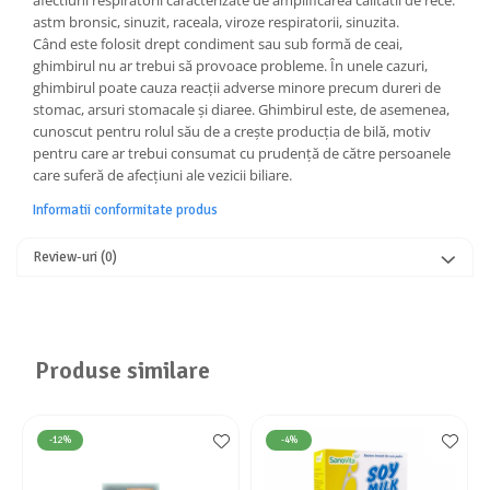
afectiuni respiratorii caracterizate de amplificarea calitatii de rece:
astm bronsic, sinuzit, raceala, viroze respiratorii, sinuzita.
Când este folosit drept condiment sau sub formă de ceai,
ghimbirul nu ar trebui să provoace probleme. În unele cazuri,
ghimbirul poate cauza reacții adverse minore precum dureri de
stomac, arsuri stomacale și diaree. Ghimbirul este, de asemenea,
cunoscut pentru rolul său de a crește producția de bilă, motiv
pentru care ar trebui consumat cu prudență de către persoanele
care suferă de afecțiuni ale vezicii biliare.
Informatii conformitate produs
Review-uri
(0)
Produse similare
-12%
-4%