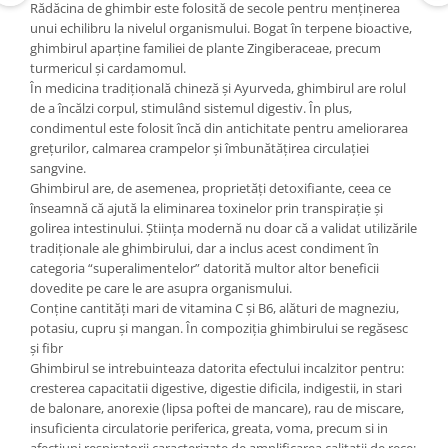
Rădăcina de ghimbir este folosită de secole pentru menținerea
unui echilibru la nivelul organismului. Bogat în terpene bioactive,
ghimbirul aparține familiei de plante Zingiberaceae, precum
turmericul și cardamomul.
În medicina tradițională chineză și Ayurveda, ghimbirul are rolul
de a încălzi corpul, stimulând sistemul digestiv. În plus,
condimentul este folosit încă din antichitate pentru ameliorarea
grețurilor, calmarea crampelor și îmbunătățirea circulației
sangvine.
Ghimbirul are, de asemenea, proprietăți detoxifiante, ceea ce
înseamnă că ajută la eliminarea toxinelor prin transpirație și
golirea intestinului. Știința modernă nu doar că a validat utilizările
tradiționale ale ghimbirului, dar a inclus acest condiment în
categoria “superalimentelor” datorită multor altor beneficii
dovedite pe care le are asupra organismului.
Conține cantități mari de vitamina C și B6, alături de magneziu,
potasiu, cupru și mangan. În compoziția ghimbirului se regăsesc
și fibr
Ghimbirul se intrebuinteaza datorita efectului incalzitor pentru:
cresterea capacitatii digestive, digestie dificila, indigestii, in stari
de balonare, anorexie (lipsa poftei de mancare), rau de miscare,
insuficienta circulatorie periferica, greata, voma, precum si in