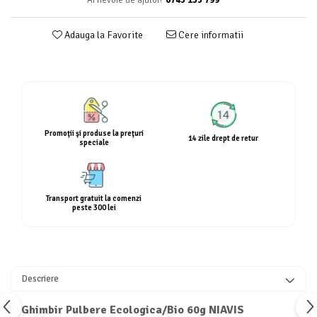
Calciu
Magneziu
Adauga la Favorite
Cere informatii
Fier
Multiminerale
Multivitamine
Promoţii şi produse la preţuri
14 zile drept de retur
speciale
Transport gratuit la comenzi
peste 300 lei
Descriere
Ghimbir Pulbere Ecologica/Bio 60g NIAVIS