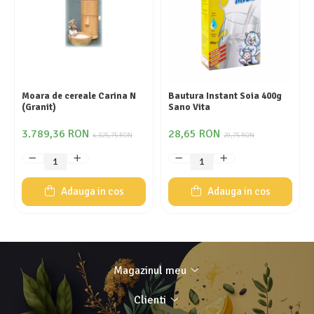
Moara de cereale Carina N
Bautura Instant Soia 400g
(Granit)
Sano Vita
3.789,36 RON
28,65 RON
4.325,75 RON
29,75 RON
Adauga in cos
Adauga in cos
Magazinul meu
Clienti