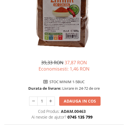
Unguente naturale
Îngrijire Păr
Neuro
Articulații și Mușchi
Balsam si masca de par
Depresie, Anxietate
Zona Intimă
Tratamente par
Memorie, Concentrare
Hemoroizi si Fisuri Anale
Vopsea de par naturala
Stres, Somn
Varice și Picioare Grele
Șampoane
Nutritie pentru Sportivi
Cosmetice pentru Barbati
Potenta, Prostata
Igiena Personală
Probleme Cardio-Vasculare,
Igiena Orală
Colesterol
39,33 RON
37,87 RON
Deodorante Naturale
Economisesti:
1,46
RON
Omega 3
Geluri de Dus
Coenzima Q10
STOC MINIM 1-5BUC
Igiena Intimă
Slabire, Frumusete
Durata de livrare:
Livrare in 24-72 de ore
Sapunuri naturale
Vitamine si minerale
Protectie solara
ADAUGA IN COS
Energie, Oboseala
Cosmetice Naturale si Bio
Vitamine B
Cod Produs:
ADAM.00463
Ai nevoie de ajutor?
0745 135 799
Vitamina C
Vitamina D