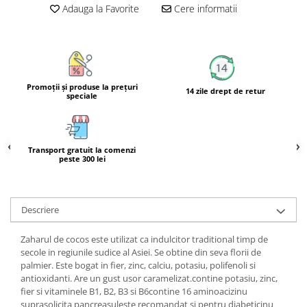
Adauga la Favorite
Cere informatii
Calciu
Magneziu
Fier
Multiminerale
Multivitamine
Promoţii şi produse la preţuri
14 zile drept de retur
speciale
Transport gratuit la comenzi
peste 300 lei
Descriere
Zaharul de cocos este utilizat ca indulcitor traditional timp de
secole in regiunile sudice al Asiei. Se obtine din seva florii de
palmier. Este bogat in fier, zinc, calciu, potasiu, polifenoli si
antioxidanti. Are un gust usor caramelizat.contine potasiu, zinc,
fier si vitaminele B1, B2, B3 si B6contine 16 aminoacizinu
suprasolicita pancreasuleste recomandat si pentru diabeticinu