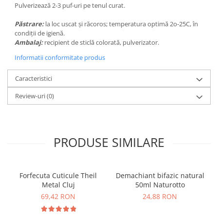
Pulverizează 2-3 puf-uri pe tenul curat.
Păstrare:
la loc uscat și răcoros; temperatura optimă 2o-25C, în
condiții de igienă.
Ambalaj:
recipient de sticlă colorată, pulverizator.
Informatii conformitate produs
Caracteristici
Review-uri
(0)
PRODUSE SIMILARE
Forfecuta Cuticule Theil
Demachiant bifazic natural
Metal Cluj
50ml Naturotto
69,42 RON
24,88 RON