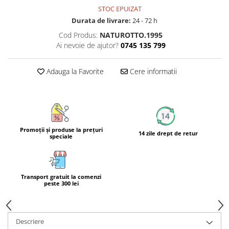
Calciu
STOC EPUIZAT
Magneziu
Durata de livrare:
24 - 72 h
Fier
Cod Produs:
NATUROTTO.1995
Ai nevoie de ajutor?
0745 135 799
Multiminerale
Multivitamine
Adauga la Favorite
Cere informatii
Promoţii şi produse la preţuri
14 zile drept de retur
speciale
Transport gratuit la comenzi
peste 300 lei
Descriere