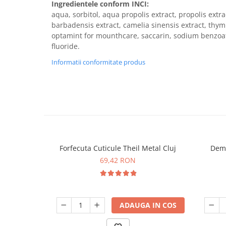
Ingredientele conform INCI:
aqua, sorbitol, aqua propolis extract, propolis extra
barbadensis extract, camelia sinensis extract, thymu
optamint for mounthcare, saccarin, sodium benzoate
fluoride.
Informatii conformitate produs
Forfecuta Cuticule Theil Metal Cluj
Dema
69,42 RON
ADAUGA IN COS