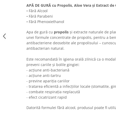
Calciu
APĂ DE GURĂ cu Propolis, Aloe Vera și Extract de 
Magneziu
• Fără Alcool
• Fără Parabeni
Fier
• Fără Phenoxiethanol
Multiminerale
Multivitamine
Apa de gură cu
propolis
și extracte naturale de pla
unei formule concentrate de propolis, pentru a bene
antibacteriene deosebite ale propolisului – cunoscut
antibacterian natural.
Este recomandată în igiena orală zilnică ca o modali
preveni cariile și bolile gingiei:
- acțiune anti-bacteriană
- acțiune anti-tartru
- previne apariția cariilor
- tratarea eficientă a infecțiilor locale (stomatite, gi
- combate respirația neplacută
- efect cicatrizan
Datorită formulei fără alcool, produsul poate fi utiliz