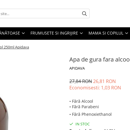
SĂNĂTOASE
FRUMUSETE SI INGRIJIRE
MAMA SI COPILUL
ool 250ml Apidava
Apa de gura fara alco
APIDAVA
27,84 RON
26,81 RON
Economisesti:
1,03
RON
• Fără Alcool
• Fără Parabeni
• Fără Phenoxiethanol
IN STOC