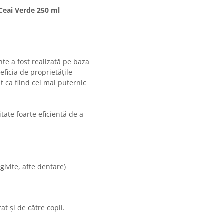
Ceai Verde 250 ml
nte a fost realizată pe baza
ficia de proprietățile
 ca fiind cel mai puternic
tate foarte eficientă de a
ngivite, afte dentare)
t rapid
at și de către copii.