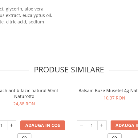
ct, glycerin, aloe vera
s extract, eucalyptus oil,
, citric acid, sodium
PRODUSE SIMILARE
chiant bifazic natural 50ml
Balsam Buze Musetel 4g Nat
Naturotto
10,37 RON
24,88 RON
ADAUGA IN COS
ADAUGA I