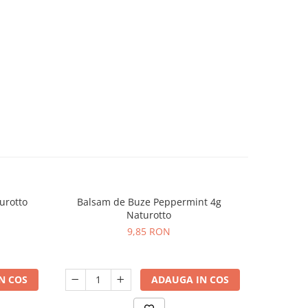
urotto
Balsam de Buze Peppermint 4g
Crema
Naturotto
9,85 RON
N COS
ADAUGA IN COS