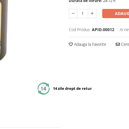
Durata de livrare:
24-72 h
ADAUG
Cod Produs:
APID.00012
Ai ne
Adauga la Favorite
Cere 
14 zile drept de retur