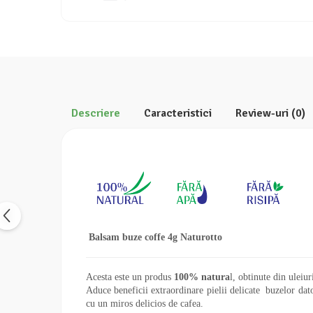
Calciu
Magneziu
Fier
Multiminerale
Multivitamine
Descriere
Caracteristici
Review-uri
(0)
Balsam buze coffe 4g Naturotto
Acesta este un produs
100% natura
l, obtinute din uleiur
Aduce beneficii extraordinare pielii delicate buzelor dato
cu un miros delicios de cafea.