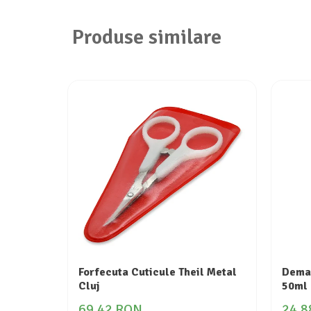
Produse similare
Forfecuta Cuticule Theil Metal
Demac
Cluj
50ml 
69,42 RON
24,8