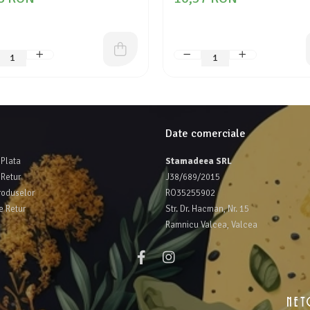
Date comerciale
Plata
Stamadeea SRL
 Retur
J38/689/2015
roduselor
RO35255902
e Retur
Str. Dr. Hacman, Nr. 15
Ramnicu Valcea, Valcea