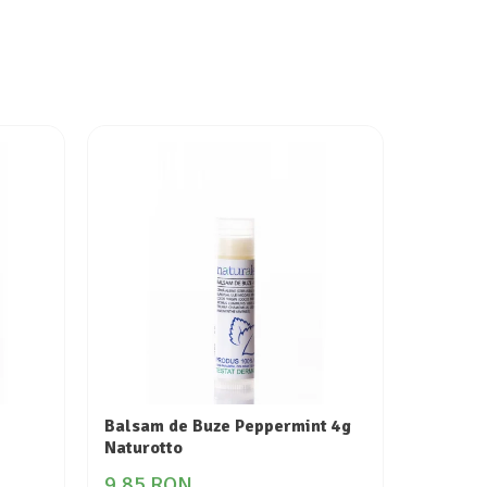
Balsam de Buze Peppermint 4g
Crema C
Naturotto
Naturot
9,85 RON
24,88