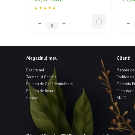
Magazinul meu
Clienti
Despre noi
Metode de 
Termeni si Conditii
Politica de
Politica de Confidentialitate
Garantia P
Politica de livrare
Formular d
Contact
ANPC