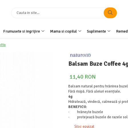
Frumusete si ingrijire
Mama si copilul
Suplimente
Remedi
otto
Balsam Buze Coffee 4
11,40 RON
Balsam natural pentru hrănirea buzel
Fără risipă. Fără uleiuri esențiale.
4g
Hidratează, vindecă, calmează și pro
BENEFICII
:
· hrănește buzele
· protejează buzele de razele sol
Stoc epuizat