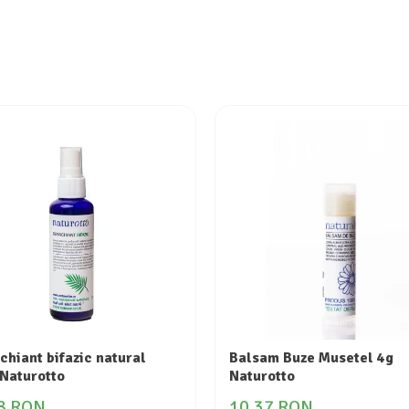
hiant bifazic natural
Balsam Buze Musetel 4g
Naturotto
Naturotto
8 RON
10,37 RON