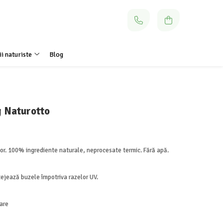
i naturiste
Blog
g Naturotto
or. 100% ingrediente naturale, neprocesate termic. Fără apă.
tejează buzele împotriva razelor UV.
are