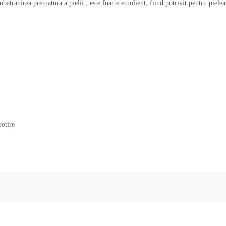
mbatranirea prematura a pielii , este foarte emolient, fiind potrivit pentru piel
rotire