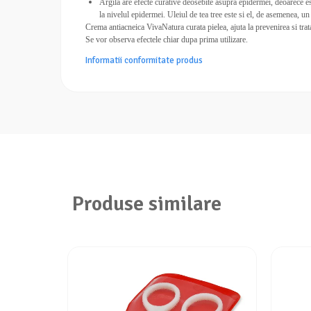
Argila are efecte curative deosebite asupra epidermei, deoarece est
la nivelul epidermei. Uleiul de tea tree este si el, de asemenea, un
Crema antiacneica VivaNatura curata pielea, ajuta la prevenirea si trata
Se vor observa efectele chiar dupa prima utilizare.
Informatii conformitate produs
Produse similare