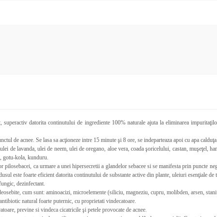
 superactiv datorita continutului de ingrediente 100% naturale ajuta la eliminarea impuritaţilor 
punctul de acnee. Se lasa sa acţioneze intre 15 minute şi 8 ore, se indeparteaza apoi cu apa calduţa
ee, ulei de lavanda, ulei de neem, ulei de oregano, aloe vera, coada şoricelului, castan, muşeţel, 
is, gotu-kola, kunduru.
r pilosebacei, ca urmare a unei hipersecretii a glandelor sebacee si se manifesta prin puncte negr
ul este foarte eficient datorita continutului de substante active din plante, uleiuri esenţiale de te
ifungic, dezinfectant.
deosebite, cum sunt: aminoacizi, microelemente (siliciu, magneziu, cupru, molibden, arsen, staniu,
 antibiotic natural foarte puternic, cu proprietati vindecatoare.
atoare, previne si vindeca cicatricile şi petele provocate de acnee.