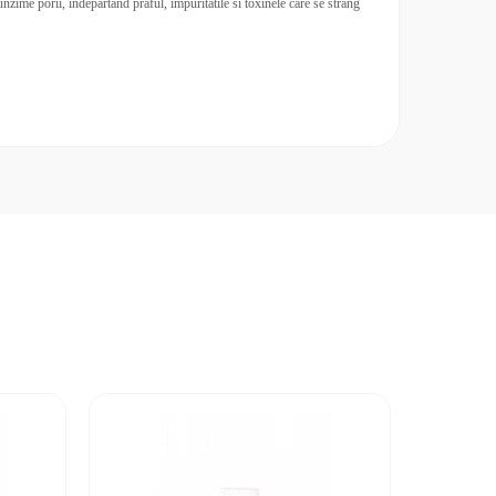
nzime porii, indepartând praful, impuritatile si toxinele care se strâng