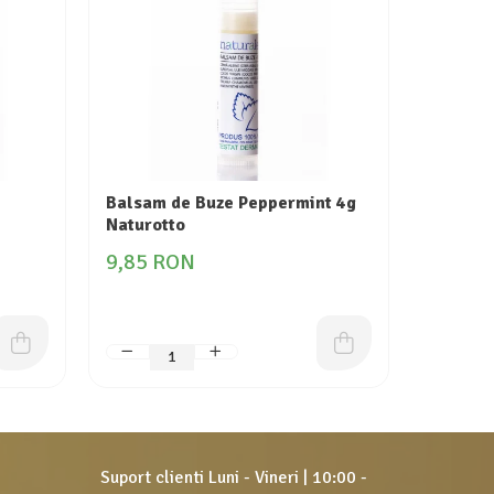
Balsam de Buze Peppermint 4g
Crema C
Naturotto
Naturot
9,85 RON
24,88
Suport clienti
Luni - Vineri | 10:00 -