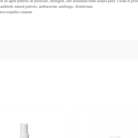
e un agent puternic de purificare, astringent, care actioneaza blând asupra pielii. Curata in profu
 antibiotic natural puternic, antibacterian, antifungic, dezinfectant.
rea eruptiilor cutanate.