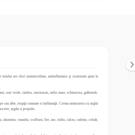
tenului are efect antimicrobian, antiinflamator şi cicatrizant ajuta la
.
hamei, ceai verde, cimbru, mesteacan, iarba mare, echinaceea, galbenele,
e sau albe, erupţii cutanate si imflamaţii.
Crema antiacneica cu argila
a tree, argila si propolis.
 aluminiu, vanadiu, wolfram, fier, aur, iridiu, calciu, cadmiu, cobalt,