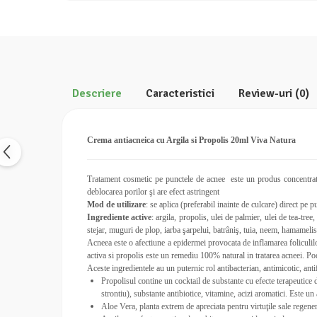
Calciu
Magneziu
Fier
Multiminerale
Multivitamine
Descriere
Caracteristici
Review-uri
(0)
Crema antiacneica cu Argila si Propolis 20ml Viva Natura
Tratament cosmetic pe punctele de acnee
este un produs concentrat,
deblocarea porilor şi are efect astringent
Mod de utilizare
: se aplica (preferabil inainte de culcare) direct pe 
Ingrediente active
: argila, propolis, ulei de palmier, ulei de tea-tr
stejar, muguri de plop, iarba şarpelui, batrâniş, tuia, neem, hamamel
Acneea este o afectiune a epidermei provocata de inflamarea foliculilo
activa si propolis este un remediu 100% natural in tratarea acneei. Podus
Aceste ingredientele au un puternic
ro
l
antibacterian, antimicotic, ant
Propolisul contine un cocktail de substante cu efecte terapeutice 
strontiu), substante antibiotice, vitamine, acizi aromatici. Este un
Aloe Vera, planta extrem de apreciata pentru virtuţile sale regener