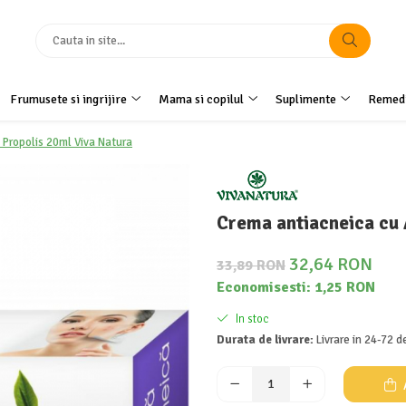
Frumusete si ingrijire
Mama si copilul
Suplimente
Remedi
i Propolis 20ml Viva Natura
Crema antiacneica cu 
32,64 RON
33,89 RON
Economisesti:
1,25
RON
In stoc
Durata de livrare:
Livrare in 24-72 d